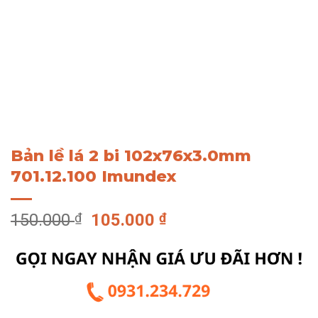
Bản lề lá 2 bi 102x76x3.0mm
701.12.100 Imundex
Giá
Giá
150.000
₫
105.000
₫
gốc
hiện
là:
tại
150.000 ₫.
là:
105.000 ₫.