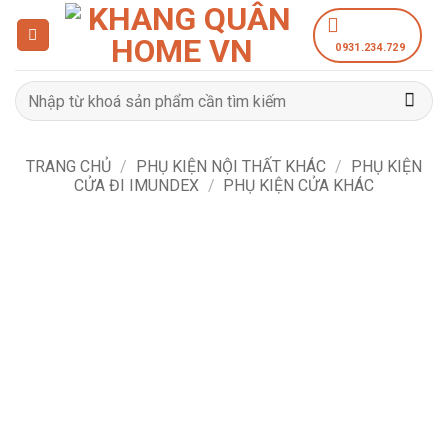
Bỏ
qua
0931.234.729
nội
dung
Tìm
kiếm:
TRANG CHỦ
/
PHỤ KIỆN NỘI THẤT KHÁC
/
PHỤ KIỆN
CỬA ĐI IMUNDEX
/
PHỤ KIỆN CỬA KHÁC