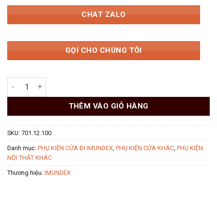
CHAT ZALO
GỌI CHO CHÚNG TÔI
Bản lề lá 2 bi 102x76x3.0mm 701.12.100 Imundex số lượng
THÊM VÀO GIỎ HÀNG
SKU:
701.12.100
Danh mục:
PHỤ KIỆN CỬA ĐI IMUNDEX
,
PHỤ KIỆN CỬA KHÁC
,
PHỤ KIỆN
NỘI THẤT KHÁC
Thương hiệu:
IMUNDEX