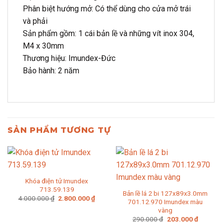
Phân biệt hướng mở: Có thể dùng cho cửa mở trái
và phải
Sản phẩm gồm: 1 cái bản lề và những vít inox 304,
M4 x 30mm
Thương hiệu: Imundex-Đức
Bảo hành: 2 năm
SẢN PHẨM TƯƠNG TỰ
Khóa điện tử Imundex
713.59.139
Bản lề lá 2 bi 127x89x3.0mm
Giá
Giá
4.000.000
₫
2.800.000
₫
701.12.970 Imundex màu
gốc
hiện
vàng
là:
tại
4.000.000 ₫.
là:
Giá
Giá
290.000
₫
203.000
₫