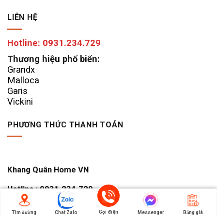
LIÊN HỆ
Hotline: 0931.234.729
Thương hiệu phổ biến:
Grandx
Malloca
Garis
Vickini
PHƯƠNG THỨC THANH TOÁN
Khang Quân Home VN
Hotline : 0931.234.729
Gọi điện
Tìm đường
Chat Zalo
Messenger
Bảng giá