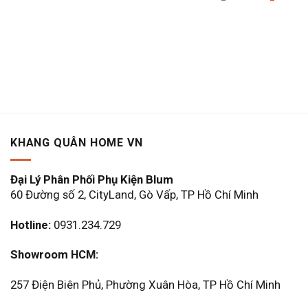
2.800.000 ₫.
gốc
hiện
là:
tại
290.000 ₫.
là:
203.000
KHANG QUÂN HOME VN
Đại Lý Phân Phối Phụ Kiện Blum
60 Đường số 2, CityLand, Gò Vấp, TP Hồ Chí Minh
Hotline:
0931.234.729
Showroom HCM:
257 Điện Biên Phủ, Phường Xuân Hòa, TP Hồ Chí Minh