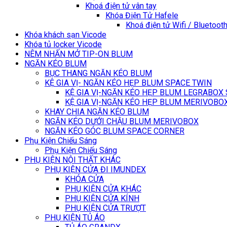
Khoá điện tử vân tay
Khóa Điện Tử Hafele
Khoá điện tử Wifi / Bluetoot
Khóa khách sạn Vicode
Khóa tủ locker Vicode
NÊM NHẤN MỞ TIP-ON BLUM
NGĂN KÉO BLUM
BỤC THANG NGĂN KÉO BLUM
KỆ GIA VỊ- NGĂN KÉO HẸP BLUM SPACE TWIN
KỆ GIA VỊ-NGĂN KÉO HẸP BLUM LEGRABOX
KỆ GIA VỊ-NGĂN KÉO HẸP BLUM MERIVOBO
KHAY CHIA NGĂN KÉO BLUM
NGĂN KÉO DƯỚI CHẬU BLUM MERIVOBOX
NGĂN KÉO GÓC BLUM SPACE CORNER
Phụ Kiện Chiếu Sáng
Phụ Kiện Chiếu Sáng
PHỤ KIỆN NỘI THẤT KHÁC
PHỤ KIỆN CỬA ĐI IMUNDEX
KHÓA CỬA
PHỤ KIỆN CỬA KHÁC
PHỤ KIỆN CỬA KÍNH
PHỤ KIỆN CỬA TRƯỢT
PHỤ KIỆN TỦ ÁO