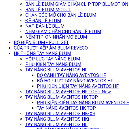
BẢN LỀ BLUM GIẢM CHẤN CLIP TOP BLUMOTION
BẢN LỀ BLUM MODUL
CHẶN GÓC MỞ CHO BẢN LỀ BLUM
ĐẾ BẢN LỀ BLUM
NẮP BẢN LỀ BLUM
NÊM GIẢM CHẤN CHO BẢN LỀ BLUM
NÊM TIP-ON NHẤN MỞ BLUM
BỘ ĐIỆN BLUM - FULL SET
CỬA TRƯỢT XẾP ÂM BLUM REVEGO
HỆ THỐNG TAY NÂNG BLUM
HỘP LỰC TAY NÂNG BLUM
PHỤ KIỆN TAY NÂNG BLUM
TAY NÂNG BLUM AVENTOS HF
BỘ CÁNH TAY NÂNG AVENTOS HF
BỘ HỢP LỰC TAY NÂNG AVENTOS HF
PHỤ KIỆN ĐIỆN TAY NÂNG AVENTOS HF
TAY NÂNG BLUM AVENTOS HF TOP - New
TAY NÂNG BLUM AVENTOS HK TOP
PHỤ KIỆN ĐIỆN TAY NÂNG BLUM AVENTOS 
TAY NÂNG AVENTOS HK TOP
TAY NÂNG BLUM AVENTOS HK-XS
TAY NÂNG BLUM AVENTOS HKi
TAY NÂNG BLUM AVENTOS HL