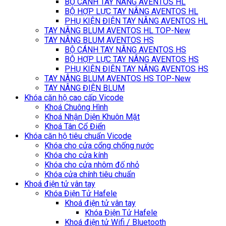
BỘ CÁNH TAY NÂNG AVENTOS HL
BỘ HỢP LỰC TAY NÂNG AVENTOS HL
PHỤ KIỆN ĐIỆN TAY NÂNG AVENTOS HL
TAY NÂNG BLUM AVENTOS HL TOP-New
TAY NÂNG BLUM AVENTOS HS
BỘ CÁNH TAY NÂNG AVENTOS HS
BỘ HỢP LỰC TAY NÂNG AVENTOS HS
PHỤ KIỆN ĐIỆN TAY NÂNG AVENTOS HS
TAY NÂNG BLUM AVENTOS HS TOP-New
TAY NÂNG ĐIỆN BLUM
Khóa căn hộ cao cấp Vicode
Khoá Chuông Hình
Khoá Nhận Diện Khuôn Mặt
Khoá Tân Cổ Điển
Khóa căn hộ tiêu chuẩn Vicode
Khóa cho cửa cổng chống nước
Khóa cho cửa kính
Khóa cho cửa nhôm đố nhỏ
Khóa cửa chính tiêu chuẩn
Khoá điện tử vân tay
Khóa Điện Tử Hafele
Khoá điện tử vân tay
Khóa Điện Tử Hafele
Khoá điện tử Wifi / Bluetooth