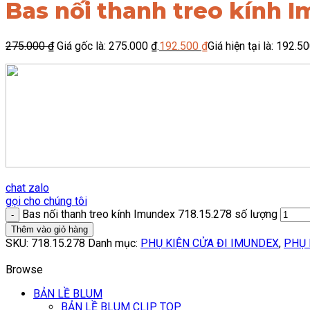
Bas nối thanh treo kính I
275.000
₫
Giá gốc là: 275.000 ₫.
192.500
₫
Giá hiện tại là: 192.50
chat zalo
gọi cho chúng tôi
Bas nối thanh treo kính Imundex 718.15.278 số lượng
Thêm vào giỏ hàng
SKU:
718.15.278
Danh mục:
PHỤ KIỆN CỬA ĐI IMUNDEX
,
PHỤ 
Browse
BẢN LỀ BLUM
BẢN LỀ BLUM CLIP TOP