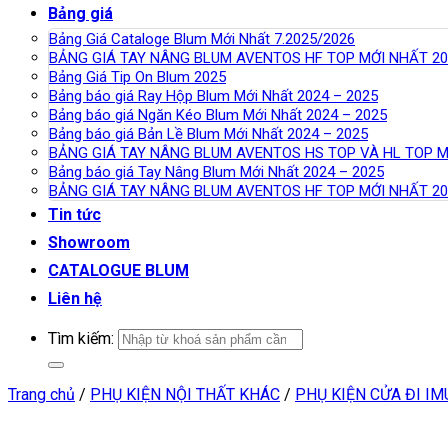
Bảng giá
Bảng Giá Cataloge Blum Mới Nhất 7.2025/2026
BẢNG GIÁ TAY NÂNG BLUM AVENTOS HF TOP MỚI NHẤT 20
Bảng Giá Tip On Blum 2025
Bảng báo giá Ray Hộp Blum Mới Nhất 2024 – 2025
Bảng báo giá Ngăn Kéo Blum Mới Nhất 2024 – 2025
Bảng báo giá Bản Lề Blum Mới Nhất 2024 – 2025
BẢNG GIÁ TAY NÂNG BLUM AVENTOS HS TOP VÀ HL TOP M
Bảng báo giá Tay Nâng Blum Mới Nhất 2024 – 2025
BẢNG GIÁ TAY NÂNG BLUM AVENTOS HF TOP MỚI NHẤT 20
Tin tức
Showroom
CATALOGUE BLUM
Liên hệ
Tìm kiếm:
Trang chủ
/
PHỤ KIỆN NỘI THẤT KHÁC
/
PHỤ KIỆN CỬA ĐI I