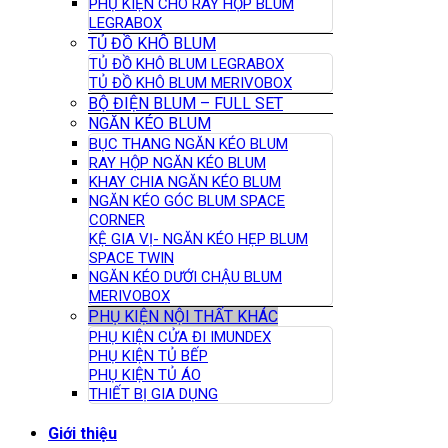
PHỤ KIỆN CHO RÂY HỘP BLUM
LEGRABOX
TỦ ĐỒ KHÔ BLUM
TỦ ĐỒ KHÔ BLUM LEGRABOX
TỦ ĐỒ KHÔ BLUM MERIVOBOX
BỘ ĐIỆN BLUM – FULL SET
NGĂN KÉO BLUM
BỤC THANG NGĂN KÉO BLUM
RAY HỘP NGĂN KÉO BLUM
KHAY CHIA NGĂN KÉO BLUM
NGĂN KÉO GÓC BLUM SPACE
CORNER
KỆ GIA VỊ- NGĂN KÉO HẸP BLUM
SPACE TWIN
NGĂN KÉO DƯỚI CHẬU BLUM
MERIVOBOX
PHỤ KIỆN NỘI THẤT KHÁC
PHỤ KIỆN CỬA ĐI IMUNDEX
PHỤ KIỆN TỦ BẾP
PHỤ KIỆN TỦ ÁO
THIẾT BỊ GIA DỤNG
Giới thiệu