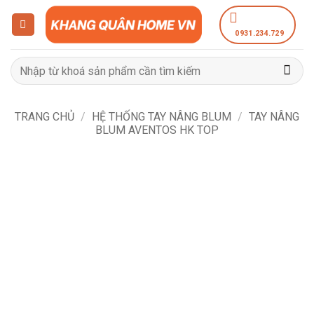
Bỏ
qua
0931.234.729
nội
dung
Tìm
kiếm:
TRANG CHỦ
/
HỆ THỐNG TAY NÂNG BLUM
/
TAY NÂNG
BLUM AVENTOS HK TOP