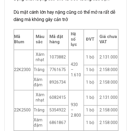
Dù mặt cánh lớn hay nặng cũng có thể mở ra rất dễ
dàng mà không gây cản trở
Hệ
Mã
Màu
Mã đặt
Giá chưa
số
ĐVT
Blum
sắc
hàng
VAT
lực
Xám
1073882
1 bộ
2.131.000
nhạt
420
22K2300
Trắng
7761675
–
1 bộ
2.158.000
1.610
Xám
8926734
1 bộ
2.158.000
đậm
Xám
6082415
1 bộ
2.131.000
nhạt
930
22K2500
Trắng
5354922
–
1 bộ
2.158.000
2.800
Xám
6861867
1 bộ
2.158.000
đậm