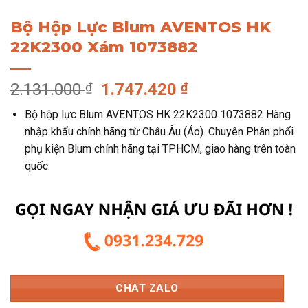
Bộ Hộp Lực Blum AVENTOS HK
22K2300 Xám 1073882
Giá
Giá
2.131.000
₫
1.747.420
₫
gốc
hiện
Bộ hộp lực Blum AVENTOS HK 22K2300 1073882 Hàng
là:
tại
nhập khẩu chính hãng từ Châu Âu (Áo). Chuyên Phân phối
2.131.000 ₫.
là:
phụ kiện Blum chính hãng tại TPHCM, giao hàng trên toàn
1.747.420 ₫.
quốc.
CHAT ZALO