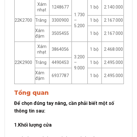
Xám
1248677
1 bộ
2.140.000
nhạt
1.730
22K2700
Trắng
3300900
–
1 bộ
2.167.000
5.200
Xám
3505455
1 bộ
2.167.000
đậm
Xám
3864056
1 bộ
2.468.000
nhạt
3.200
22K2900
Trắng
4490453
–
1 bộ
2.495.000
9.000
Xám
6937787
1 bộ
2.495.000
đậm
Tổng quan
Để chọn đúng tay nâng, cần phải biết một số
thông tin sau:
1.Khối lượng cửa