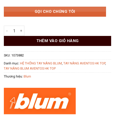
GỌI CHO CHÚNG TÔI
Bộ Hộp Lực Blum AVENTOS HK 22K2300 Xám 1073882 số lượng
THÊM VÀO GIỎ HÀNG
SKU:
1073882
Danh mục:
HỆ THỐNG TAY NÂNG BLUM
,
TAY NÂNG AVENTOS HK TOP
,
TAY NÂNG BLUM AVENTOS HK TOP
Thương hiệu:
Blum