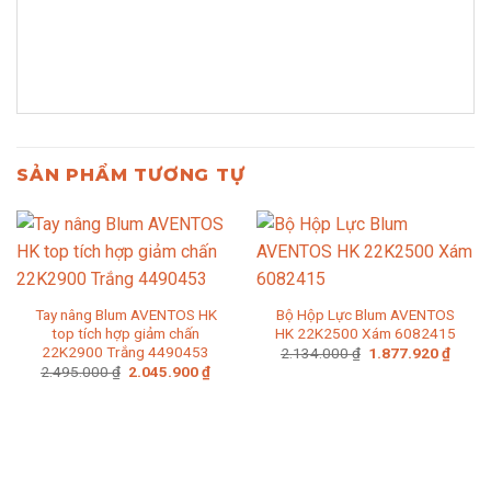
SẢN PHẨM TƯƠNG TỰ
Tay nâng Blum AVENTOS HK
Bộ Hộp Lực Blum AVENTOS
top tích hợp giảm chấn
HK 22K2500 Xám 6082415
22K2900 Trắng 4490453
Giá
Giá
2.134.000
₫
1.877.920
₫
gốc
hiện
Giá
Giá
2.495.000
₫
2.045.900
₫
là:
tại
gốc
hiện
2.134.000 ₫.
là:
là:
tại
1.877
2.495.000 ₫.
là:
2.045.900 ₫.