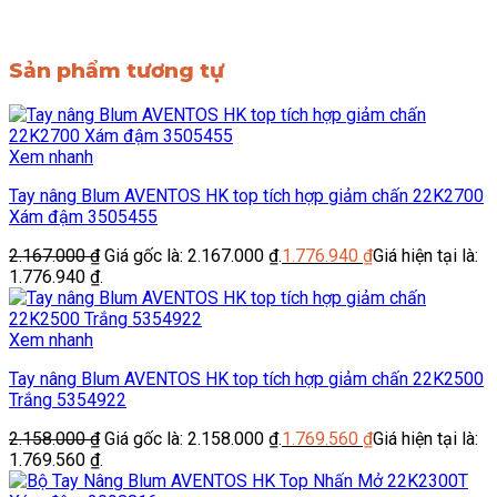
Sản phẩm tương tự
Xem nhanh
Tay nâng Blum AVENTOS HK top tích hợp giảm chấn 22K2700
Xám đậm 3505455
2.167.000
₫
Giá gốc là: 2.167.000 ₫.
1.776.940
₫
Giá hiện tại là:
1.776.940 ₫.
Xem nhanh
Tay nâng Blum AVENTOS HK top tích hợp giảm chấn 22K2500
Trắng 5354922
2.158.000
₫
Giá gốc là: 2.158.000 ₫.
1.769.560
₫
Giá hiện tại là:
1.769.560 ₫.