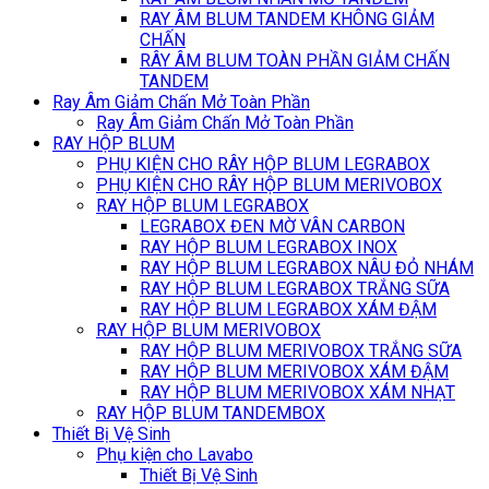
RAY ÂM BLUM TANDEM KHÔNG GIẢM
CHẤN
RÂY ÂM BLUM TOÀN PHẦN GIẢM CHẤN
TANDEM
Ray Âm Giảm Chấn Mở Toàn Phần
Ray Âm Giảm Chấn Mở Toàn Phần
RAY HỘP BLUM
PHỤ KIỆN CHO RÂY HỘP BLUM LEGRABOX
PHỤ KIỆN CHO RÂY HỘP BLUM MERIVOBOX
RAY HỘP BLUM LEGRABOX
LEGRABOX ĐEN MỜ VÂN CARBON
RAY HỘP BLUM LEGRABOX INOX
RAY HỘP BLUM LEGRABOX NÂU ĐỎ NHÁM
RAY HỘP BLUM LEGRABOX TRẮNG SỮA
RAY HỘP BLUM LEGRABOX XÁM ĐẬM
RAY HỘP BLUM MERIVOBOX
RAY HỘP BLUM MERIVOBOX TRẮNG SỮA
RAY HỘP BLUM MERIVOBOX XÁM ĐẬM
RAY HỘP BLUM MERIVOBOX XÁM NHẠT
RAY HỘP BLUM TANDEMBOX
Thiết Bị Vệ Sinh
Phụ kiện cho Lavabo
Thiết Bị Vệ Sinh