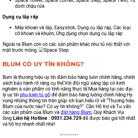
Space Tower, Space Corner, Space Step, Space Twin, Tủ
dưới chậu rửa
Dụng cụ lắp ráp
Máy khoan và lắp, Easystick, Dụng cụ lắp ráp, Các loại
cỡ khoan và khuôn, Ứng dụng chọn dụng cụ lắp ráp
Ngoài ra Blum còn có các sản phẩm khác như tủ nội thất với
mặt trước mỏng.
BLUM CÓ UY TÍN KHÔNG?
Bum là thương hiệu uy tín đảm bảo hàng luôn chính hãng, chính
sách bảo hành rõ ràng cụ thể.Với đội ngũ sáng lập có kinh
nghiệm à sản phẩm có tính năng thực tế.
Mua hàng tại các đại
lý uy tín
phụ kiện tủ gỗ
để đảm bảo hàng luông chính hãng.Hy
vọng những thông tin trên giúp ích bạn hiểu rõ về “Thương hiệu
Blum của nước nào? Có uy tín không?”. Cần Hỗ trợ và Tư vấn
các sản phẩm của Blum và
đặt hàng Blum
, Quý Khách Vui
lòng
Liên hệ Hotline : 0931.234.729
để được báo giá tốt nhất
và hỗ trợ nhanh nhất nhé!
----------