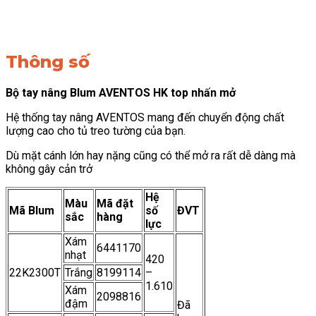
Thông số
Bộ tay nâng Blum AVENTOS HK top nhấn mở
Hệ thống tay nâng AVENTOS mang đến chuyển động chất
lượng cao cho tủ treo tường của bạn.
Dù mặt cánh lớn hay nặng cũng có thể mở ra rất dễ dàng mà
không gây cản trở
Hệ
Màu
Mã đặt
Mã Blum
số
ĐVT
sắc
hàng
lực
Xám
6441170
nhạt
420
22K2300T
Trắng
8199114
–
1.610
Xám
2098816
đậm
Đã