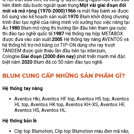
tiên đánh dấu bước ngoặt quan trọng.
Một vài giai đoạn đổi
mới và mở rộng (1970-2000)
1966
ra mắt Ray bánh xe được
bổ sung vào kế hoạch sản xuất.
1970
Blum khởi động chương
trình đào tạo nghề của riêng mình với xưởng học việc riêng tại
Áo.
1980
Blum mở rộng thị trường lần đầu tiên tham gia cuộc
thi đào tạo nghề quốc tế.
1987
Hệ thống ray hộp METABOX
được đưa vào sản xuất.
2005
Hệ thống tay nâng AVENTOS và
hệ thống hỗ trợ mở bằng cơ TIP-ON dùng cho ray trượt
TANDEM được giới thiệu lần đầu tiên tại interzum,
Cologne.
Giai đoạn (2000 đến nay)
phát triển mạnh mẽ đặc
biệt năm
2020
Blum đã có 50 năm đào tạo nghề.
BLUM CUNG CẤP NHỮNG SẢN PHẨM GÌ?
Hệ thống tay nâng
Aventos Hki, Aventos HF top, Aventos HS top, Aventos
HL top, Aventos HK top, Aventos KH-XS, Aventos HF,
Aventos HS, Aventos HL.
Hệ thống bản lề
Clip top Blumotion, Clip top Blumotion màu đen mã não,