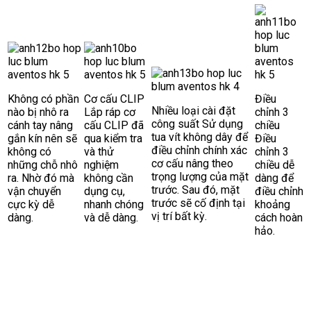
Không có phần
Cơ cấu CLIP
Điều
Nhiều loại cài đặt
nào bị nhô ra
Lắp ráp cơ
chỉnh 3
công suất Sử dụng
cánh tay nâng
cấu CLIP đã
chiều
tua vít không dây để
gắn kín nên sẽ
qua kiểm tra
Điều
điều chỉnh chính xác
không có
và thử
chỉnh 3
cơ cấu nâng theo
những chỗ nhô
nghiệm
chiều dễ
trọng lượng của mặt
ra. Nhờ đó mà
không cần
dàng để
trước. Sau đó, mặt
vận chuyển
dụng cụ,
điều chỉnh
trước sẽ cố định tại
cực kỳ dễ
nhanh chóng
khoảng
vị trí bất kỳ.
dàng.
và dễ dàng.
cách hoàn
hảo.