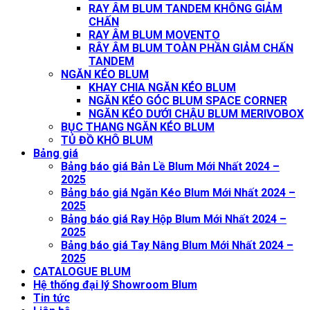
RAY ÂM BLUM TANDEM KHÔNG GIẢM
CHẤN
RAY ÂM BLUM MOVENTO
RÂY ÂM BLUM TOÀN PHẦN GIẢM CHẤN
TANDEM
NGĂN KÉO BLUM
KHAY CHIA NGĂN KÉO BLUM
NGĂN KÉO GÓC BLUM SPACE CORNER
NGĂN KÉO DƯỚI CHẬU BLUM MERIVOBOX
BỤC THANG NGĂN KÉO BLUM
TỦ ĐỒ KHÔ BLUM
Bảng giá
Bảng báo giá Bản Lề Blum Mới Nhất 2024 –
2025
Bảng báo giá Ngăn Kéo Blum Mới Nhất 2024 –
2025
Bảng báo giá Ray Hộp Blum Mới Nhất 2024 –
2025
Bảng báo giá Tay Nâng Blum Mới Nhất 2024 –
2025
CATALOGUE BLUM
Hệ thống đại lý Showroom Blum
Tin tức