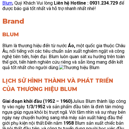
Blum
, Quý Khách Vui lòng
Liên hệ Hotline : 0931.234.729
để
được báo giá tốt nhất và hỗ trợ nhanh nhất nhé!
Brand
BLUM
Blum là thương hiệu đến từ nước
Áo,
một quốc gia thuộc Châu
Âu, nổi tiếng với các tiêu chuẩn sản xuất nghiêm ngặt và công
nghệ tiên tiến, hiện đại. Blum luôn quan sát xu hướng trên toàn
thế giới, tiến hành nghiên cứu riêng và sẵn lòng mang đến kết
quả tốt nhất cho người dùng.
LỊCH SỬ HÌNH THÀNH VÀ PHÁT TRIỂN
CỦA THƯƠNG HIỆU BLUM
Giai đoạn khởi đầu (1952 – 1960)
Julius Blum thành lập công
ty vào ngày
1/3/1952
và sản phẩm đầu tiên là đinh tán móng
ngựa giúp ngựa khỏi bị trượt ngã. Với tầm nhìn và sự nhạy bén
ngày nay chuyển hướng sang nhà máy sản xuất hàng đầu thế
giới phụ kiện nội thất.Đến năm
1958
Blum sản xuất chiếc bản
lề nội thất đầu tiên, và công ty tuyển dụng người học việc đầu