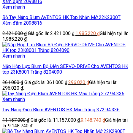
Xem nhanh
Bộ Tay Nâng Blum AVENTOS HK Top Nhấn Mở 22K2300T
Xám đậm 2098816
2.421.000
₫
Giá gốc là: 2.421.000 ₫.
1.985.220
₫
Giá hiện tại là:
1.985.220 ₫.
Xem nhanh
Nắp Hộp Lực Blum Bộ Điện SERVO-DRIVE Cho AVENTOS HK
top 23K8001 Trắng 8204090
361.000
₫
Giá gốc là: 361.000 ₫.
296.020
₫
Giá hiện tại là:
296.020 ₫.
Xem nhanh
Tay Nâng Điện Blum AVENTOS HK Màu Trắng 372.94.336
11.157.000
₫
Giá gốc là: 11.157.000 ₫.
9.148.740
₫
Giá hiện tại
là: 9.148.740 ₫.