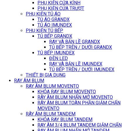
PHỤ KIỆN CỬA KÍNH
PHỤ KIỆN CỬA TRƯỢT
PHỤ KIỆN TỦ ÁO
TỦ ÁO GRANDX
TỦ ÁO IMUNDEX
PHỤ KIỆN TỦ BẾP
TỦ BẾP GRANDX
RAY VÀ BẢN LỀ GRANDX
TỦ BẾP TRÊN / DƯỚI GRANDX
TỦ BẾP IMUNDEX
ĐÈN LED
RAY VÀ BẢN LỀ IMUNDEX
TỦ BẾP TRÊN / DƯỚI IMUNDEX
THIẾT BỊ GIA DỤNG
RAY ÂM BLUM
RAY ÂM BLUM MOVENTO
KHÓA RAY BLUM MOVENTO
RÂY ÂM BLUM NHẤN MỞ MOVENTO
RÂY ÂM BLUM TOÀN PHẦN GIẢM CHẤN
MOVENTO
RÂY ÂM BLUM TANDEM
KHÓA RAY BLUM TANDEM
RAY ÂM 3/4 BLUM TANDEM GIẢM CHẤN
RAY ÂM BLUM NHẤN MỞ TANDEM