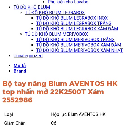
Phụ kiện cho Lavabo
TỦ ĐỒ KHÔ BLUM
TỦ ĐỒ KHÔ BLUM LEGRABOX
TỦ ĐỒ KHÔ BLUM LEGRABOX INOX
TỦ ĐỒ KHÔ BLUM LEGRABOX TRẮNG
TỦ ĐỒ KHÔ BLUM LEGRABOX XÁM ĐẬM
TỦ ĐỒ KHÔ BLUM MERIVOBOX
TỦ ĐỒ KHÔ BLUM MERIVOBOX TRẮNG
TỦ ĐỒ KHÔ BLUM MERIVOBOX XÁM ĐẬM
TỦ ĐỒ KHÔ BLUM MERIVOBOX XÁM NHẠT
Uncategorized
Mô tả
Brand
Bộ tay nâng Blum AVENTOS HK
top nhấn mở 22K2500T Xám
2552986
Loại
Hộp lực Blum AVENTOS HK
Giảm Chấn
Có