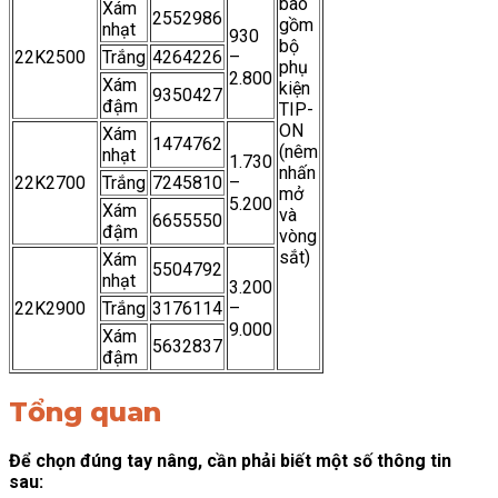
bao
Xám
2552986
gồm
nhạt
930
bộ
22K2500
Trắng
4264226
–
phụ
2.800
Xám
kiện
9350427
đậm
TIP-
ON
Xám
1474762
(nêm
nhạt
1.730
nhấn
22K2700
Trắng
7245810
–
mở
5.200
Xám
và
6655550
đậm
vòng
sắt)
Xám
5504792
nhạt
3.200
22K2900
Trắng
3176114
–
9.000
Xám
5632837
đậm
Tổng quan
Để chọn đúng tay nâng, cần phải biết một số thông tin
sau: