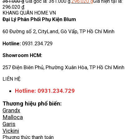
361.000
₫
Giá gốc là: 361.000 ₫.
296.020
₫
Giá hiện tại là:
296.020 ₫.
KHANG QUÂN HOME VN
Đại Lý Phân Phối Phụ Kiện Blum
60 Đường số 2, CityLand, Gò Vấp, TP Hồ Chí Minh
Hotline:
0931.234.729
Showroom HCM:
257 Điện Biên Phủ, Phường Xuân Hòa, TP Hồ Chí Minh
LIÊN HỆ
Hotline: 0931.234.729
Thương hiệu phổ biến:
Grandx
Malloca
Garis
Vickini
Phương thức thanh toán