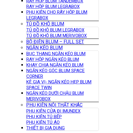
RAY HỘP BLUM TANDEMBOX
RAY HỘP BLUM LEGRABOX
PHỤ KIỆN CHO RÂY HỘP BLUM
LEGRABOX
TỦ ĐỒ KHÔ BLUM
TỦ ĐỒ KHÔ BLUM LEGRABOX
TỦ ĐỒ KHÔ BLUM MERIVOBOX
BỘ ĐIỆN BLUM – FULL SET
NGĂN KÉO BLUM
BỤC THANG NGĂN KÉO BLUM
RAY HỘP NGĂN KÉO BLUM
KHAY CHIA NGĂN KÉO BLUM
NGĂN KÉO GÓC BLUM SPACE
CORNER
KỆ GIA VỊ- NGĂN KÉO HẸP BLUM
SPACE TWIN
NGĂN KÉO DƯỚI CHẬU BLUM
MERIVOBOX
PHỤ KIỆN NỘI THẤT KHÁC
PHỤ KIỆN CỬA ĐI IMUNDEX
PHỤ KIỆN TỦ BẾP
PHỤ KIỆN TỦ ÁO
THIẾT BỊ GIA DỤNG