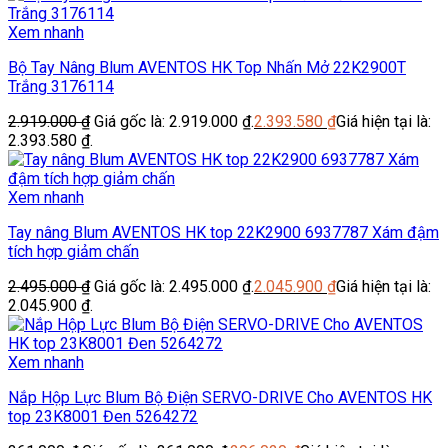
Xem nhanh
Bộ Tay Nâng Blum AVENTOS HK Top Nhấn Mở 22K2900T
Trắng 3176114
2.919.000
₫
Giá gốc là: 2.919.000 ₫.
2.393.580
₫
Giá hiện tại là:
2.393.580 ₫.
Xem nhanh
Tay nâng Blum AVENTOS HK top 22K2900 6937787 Xám đậm
tích hợp giảm chấn
2.495.000
₫
Giá gốc là: 2.495.000 ₫.
2.045.900
₫
Giá hiện tại là:
2.045.900 ₫.
Xem nhanh
Nắp Hộp Lực Blum Bộ Điện SERVO-DRIVE Cho AVENTOS HK
top 23K8001 Đen 5264272