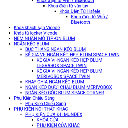
Khoá điện tử Wifi / Bluetooth
Khoá điện tử vân tay
Khóa Điện Tử Hafele
Khoá điện tử Wifi /
Bluetooth
Khóa khách sạn Vicode
Khóa tủ locker Vicode
NÊM NHẤN MỞ TIP-ON BLUM
NGĂN KÉO BLUM
BỤC THANG NGĂN KÉO BLUM
KỆ GIA VỊ- NGĂN KÉO HẸP BLUM SPACE TWIN
KỆ GIA VỊ-NGĂN KÉO HẸP BLUM
LEGRABOX SPACE TWIN
KỆ GIA VỊ-NGĂN KÉO HẸP BLUM
MERIVOBOX SPACE TWIN
KHAY CHIA NGĂN KÉO BLUM
NGĂN KÉO DƯỚI CHẬU BLUM MERIVOBOX
NGĂN KÉO GÓC BLUM SPACE CORNER
Phụ Kiện Chiếu Sáng
Phụ Kiện Chiếu Sáng
PHỤ KIỆN NỘI THẤT KHÁC
PHỤ KIỆN CỬA ĐI IMUNDEX
KHÓA CỬA
PHỤ KIỆN CỬA KHÁC