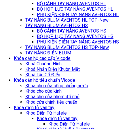
BỘ CÁNH TAY NÂNG AVENTOS HL
BỘ HỢP LỰC TAY NÂNG AVENTOS HL
PHỤ KIỆN ĐIỆN TAY NÂNG AVENTOS HL
TAY NÂNG BLUM AVENTOS HL TOP-New
TAY NÂNG BLUM AVENTOS HS
BỘ CÁNH TAY NÂNG AVENTOS HS
BỘ HỢP LỰC TAY NÂNG AVENTOS HS
PHỤ KIỆN ĐIỆN TAY NÂNG AVENTOS HS
TAY NÂNG BLUM AVENTOS HS TOP-New
TAY NÂNG ĐIỆN BLUM
Khóa căn hộ cao cấp Vicode
Khoá Chuông Hình
Khoá Nhận Diện Khuôn Mặt
Khoá Tân Cổ Điển
Khóa căn hộ tiêu chuẩn Vicode
Khóa cho cửa cổng chống nước
Khóa cho cửa kính
Khóa cho cửa nhôm đố nhỏ
Khóa cửa chính tiêu chuẩn
Khoá điện tử vân tay
Khóa Điện Tử Hafele
Khoá điện tử vân tay
Khóa Điện Tử Hafele