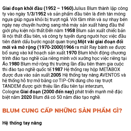
Giai đoạn khởi đầu (1952 – 1960)
Julius Blum thành lập công
ty vào ngày
1/3/1952
và sản phẩm đầu tiên là đinh tán móng
ngựa giúp ngựa khỏi bị trượt ngã. Với tầm nhìn và sự nhạy bén
ngày nay chuyển hướng sang nhà máy sản xuất hàng đầu thế
giới phụ kiện nội thất.Đến năm
1958
Blum sản xuất chiếc bản
lề nội thất đầu tiên, và công ty tuyển dụng người học việc đầu
tiên đánh dấu bước ngoặt quan trọng.
Một vài giai đoạn đổi
mới và mở rộng (1970-2000)
1966
ra mắt Ray bánh xe được
bổ sung vào kế hoạch sản xuất.
1970
Blum khởi động chương
trình đào tạo nghề của riêng mình với xưởng học việc riêng tại
Áo.
1980
Blum mở rộng thị trường lần đầu tiên tham gia cuộc
thi đào tạo nghề quốc tế.
1987
Hệ thống ray hộp METABOX
được đưa vào sản xuất.
2005
Hệ thống tay nâng AVENTOS và
hệ thống hỗ trợ mở bằng cơ TIP-ON dùng cho ray trượt
TANDEM được giới thiệu lần đầu tiên tại interzum,
Cologne.
Giai đoạn (2000 đến nay)
phát triển mạnh mẽ đặc
biệt năm
2020
Blum đã có 50 năm đào tạo nghề.
BLUM CUNG CẤP NHỮNG SẢN PHẨM GÌ?
Hệ thống tay nâng