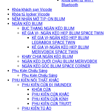
Khoá điện tử Wifi /
Bluetooth
Khóa khách sạn Vicode
Khóa tủ locker Vicode
NÊM NHẤN MỞ TIP-ON BLUM
NGĂN KÉO BLUM
BỤC THANG NGĂN KÉO BLUM
KỆ GIA VỊ- NGĂN KÉO HẸP BLUM SPACE TWIN
KỆ GIA VỊ-NGĂN KÉO HẸP BLUM
LEGRABOX SPACE TWIN
KỆ GIA VỊ-NGĂN KÉO HẸP BLUM
MERIVOBOX SPACE TWIN
KHAY CHIA NGĂN KÉO BLUM
NGĂN KÉO DƯỚI CHẬU BLUM MERIVOBOX
NGĂN KÉO GÓC BLUM SPACE CORNER
Phụ Kiện Chiếu Sáng
Phụ Kiện Chiếu Sáng
PHỤ KIỆN NỘI THẤT KHÁC
PHỤ KIỆN CỬA ĐI IMUNDEX
KHÓA CỬA
PHỤ KIỆN CỬA KHÁC
PHỤ KIỆN CỬA KÍNH
PHỤ KIỆN CỬA TRƯỢT
PHỤ KIỆN TỦ ÁO