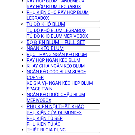
RAY HỘP BLUM TANDEMBOX
RAY HỘP BLUM LEGRABOX
PHỤ KIỆN CHO RÂY HỘP BLUM
LEGRABOX
TỦ ĐỒ KHÔ BLUM
TỦ ĐỒ KHÔ BLUM LEGRABOX
TỦ ĐỒ KHÔ BLUM MERIVOBOX
BỘ ĐIỆN BLUM – FULL SET
NGĂN KÉO BLUM
BỤC THANG NGĂN KÉO BLUM
RAY HỘP NGĂN KÉO BLUM
KHAY CHIA NGĂN KÉO BLUM
NGĂN KÉO GÓC BLUM SPACE
CORNER
KỆ GIA VỊ- NGĂN KÉO HẸP BLUM
SPACE TWIN
NGĂN KÉO DƯỚI CHẬU BLUM
MERIVOBOX
PHỤ KIỆN NỘI THẤT KHÁC
PHỤ KIỆN CỬA ĐI IMUNDEX
PHỤ KIỆN TỦ BẾP
PHỤ KIỆN TỦ ÁO
THIẾT BỊ GIA DỤNG