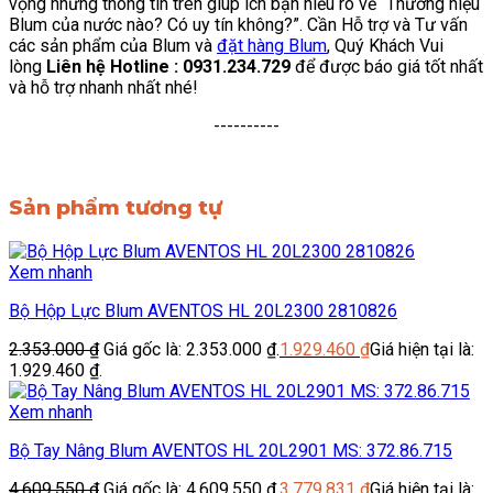
vọng những thông tin trên giúp ích bạn hiểu rõ về “Thương hiệu
Blum của nước nào? Có uy tín không?”. Cần Hỗ trợ và Tư vấn
các sản phẩm của Blum và
đặt hàng Blum
, Quý Khách Vui
lòng
Liên hệ Hotline : 0931.234.729
để được báo giá tốt nhất
và hỗ trợ nhanh nhất nhé!
----------
Sản phẩm tương tự
Xem nhanh
Bộ Hộp Lực Blum AVENTOS HL 20L2300 2810826
2.353.000
₫
Giá gốc là: 2.353.000 ₫.
1.929.460
₫
Giá hiện tại là:
1.929.460 ₫.
Xem nhanh
Bộ Tay Nâng Blum AVENTOS HL 20L2901 MS: 372.86.715
4.609.550
₫
Giá gốc là: 4.609.550 ₫.
3.779.831
₫
Giá hiện tại là: