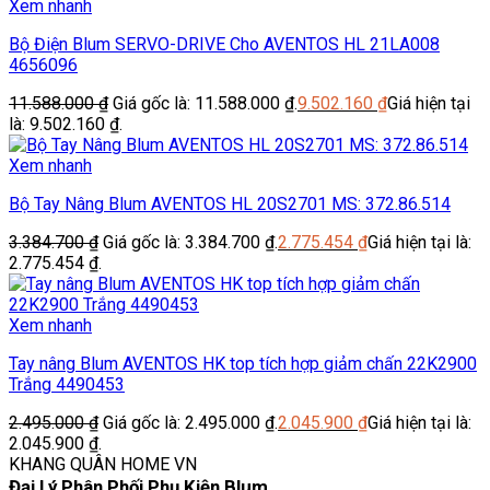
Xem nhanh
Bộ Điện Blum SERVO-DRIVE Cho AVENTOS HL 21LA008
4656096
11.588.000
₫
Giá gốc là: 11.588.000 ₫.
9.502.160
₫
Giá hiện tại
là: 9.502.160 ₫.
Xem nhanh
Bộ Tay Nâng Blum AVENTOS HL 20S2701 MS: 372.86.514
3.384.700
₫
Giá gốc là: 3.384.700 ₫.
2.775.454
₫
Giá hiện tại là:
2.775.454 ₫.
Xem nhanh
Tay nâng Blum AVENTOS HK top tích hợp giảm chấn 22K2900
Trắng 4490453
2.495.000
₫
Giá gốc là: 2.495.000 ₫.
2.045.900
₫
Giá hiện tại là:
2.045.900 ₫.
KHANG QUÂN HOME VN
Đại Lý Phân Phối Phụ Kiện Blum