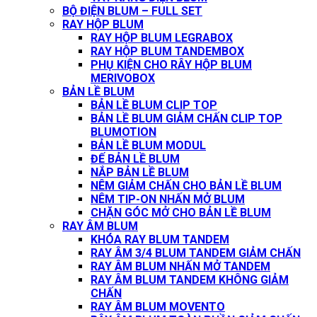
BỘ ĐIỆN BLUM – FULL SET
RAY HỘP BLUM
RAY HỘP BLUM LEGRABOX
RAY HỘP BLUM TANDEMBOX
PHỤ KIỆN CHO RÂY HỘP BLUM
MERIVOBOX
BẢN LỀ BLUM
BẢN LỀ BLUM CLIP TOP
BẢN LỀ BLUM GIẢM CHẤN CLIP TOP
BLUMOTION
BẢN LỀ BLUM MODUL
ĐẾ BẢN LỀ BLUM
NẮP BẢN LỀ BLUM
NÊM GIẢM CHẤN CHO BẢN LỀ BLUM
NÊM TIP-ON NHẤN MỞ BLUM
CHẶN GÓC MỞ CHO BẢN LỀ BLUM
RAY ÂM BLUM
KHÓA RAY BLUM TANDEM
RAY ÂM 3/4 BLUM TANDEM GIẢM CHẤN
RAY ÂM BLUM NHẤN MỞ TANDEM
RAY ÂM BLUM TANDEM KHÔNG GIẢM
CHẤN
RAY ÂM BLUM MOVENTO