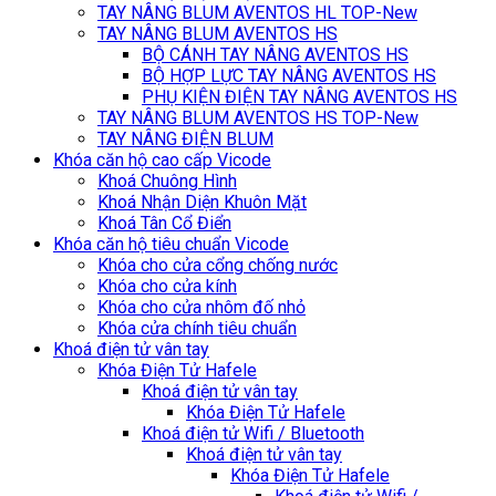
TAY NÂNG BLUM AVENTOS HL TOP-New
TAY NÂNG BLUM AVENTOS HS
BỘ CÁNH TAY NÂNG AVENTOS HS
BỘ HỢP LỰC TAY NÂNG AVENTOS HS
PHỤ KIỆN ĐIỆN TAY NÂNG AVENTOS HS
TAY NÂNG BLUM AVENTOS HS TOP-New
TAY NÂNG ĐIỆN BLUM
Khóa căn hộ cao cấp Vicode
Khoá Chuông Hình
Khoá Nhận Diện Khuôn Mặt
Khoá Tân Cổ Điển
Khóa căn hộ tiêu chuẩn Vicode
Khóa cho cửa cổng chống nước
Khóa cho cửa kính
Khóa cho cửa nhôm đố nhỏ
Khóa cửa chính tiêu chuẩn
Khoá điện tử vân tay
Khóa Điện Tử Hafele
Khoá điện tử vân tay
Khóa Điện Tử Hafele
Khoá điện tử Wifi / Bluetooth
Khoá điện tử vân tay
Khóa Điện Tử Hafele