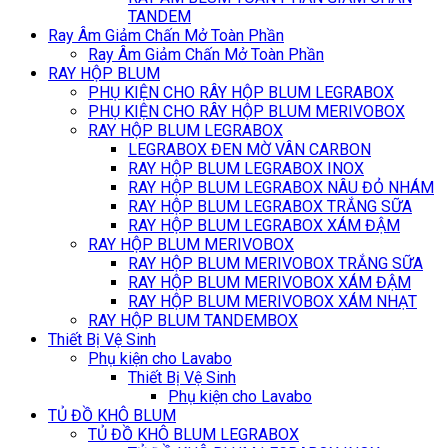
TANDEM
Ray Âm Giảm Chấn Mở Toàn Phần
Ray Âm Giảm Chấn Mở Toàn Phần
RAY HỘP BLUM
PHỤ KIỆN CHO RÂY HỘP BLUM LEGRABOX
PHỤ KIỆN CHO RÂY HỘP BLUM MERIVOBOX
RAY HỘP BLUM LEGRABOX
LEGRABOX ĐEN MỜ VÂN CARBON
RAY HỘP BLUM LEGRABOX INOX
RAY HỘP BLUM LEGRABOX NÂU ĐỎ NHÁM
RAY HỘP BLUM LEGRABOX TRẮNG SỮA
RAY HỘP BLUM LEGRABOX XÁM ĐẬM
RAY HỘP BLUM MERIVOBOX
RAY HỘP BLUM MERIVOBOX TRẮNG SỮA
RAY HỘP BLUM MERIVOBOX XÁM ĐẬM
RAY HỘP BLUM MERIVOBOX XÁM NHẠT
RAY HỘP BLUM TANDEMBOX
Thiết Bị Vệ Sinh
Phụ kiện cho Lavabo
Thiết Bị Vệ Sinh
Phụ kiện cho Lavabo
TỦ ĐỒ KHÔ BLUM
TỦ ĐỒ KHÔ BLUM LEGRABOX