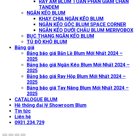
RÂY ÂM BLUM TOÀN PHẦN GIẢM CHẤN
TANDEM
NGĂN KÉO BLUM
KHAY CHIA NGĂN KÉO BLUM
NGĂN KÉO GÓC BLUM SPACE CORNER
NGĂN KÉO DƯỚI CHẬU BLUM MERIVOBOX
BỤC THANG NGĂN KÉO BLUM
TỦ ĐỒ KHÔ BLUM
Bảng giá
Bảng báo giá Bản Lề Blum Mới Nhất 2024 –
2025
Bảng báo giá Ngăn Kéo Blum Mới Nhất 2024 –
2025
Bảng báo giá Ray Hộp Blum Mới Nhất 2024 –
2025
Bảng báo giá Tay Nâng Blum Mới Nhất 2024 –
2025
CATALOGUE BLUM
Hệ thống đại lý Showroom Blum
Tin tức
Liên hệ
0931.234.729