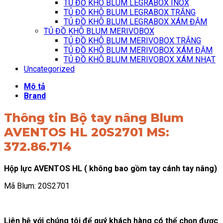
TỦ ĐỒ KHÔ BLUM LEGRABOX INOX
TỦ ĐỒ KHÔ BLUM LEGRABOX TRẮNG
TỦ ĐỒ KHÔ BLUM LEGRABOX XÁM ĐẬM
TỦ ĐỒ KHÔ BLUM MERIVOBOX
TỦ ĐỒ KHÔ BLUM MERIVOBOX TRẮNG
TỦ ĐỒ KHÔ BLUM MERIVOBOX XÁM ĐẬM
TỦ ĐỒ KHÔ BLUM MERIVOBOX XÁM NHẠT
Uncategorized
Mô tả
Brand
Thông tin Bộ tay nâng Blum
AVENTOS HL 20S2701 MS:
372.86.714
Hộp lực AVENTOS HL ( không bao gồm tay cánh tay nâng)
Mã Blum: 20S2701
Liên hệ với chúng tôi để quý khách hàng có thể chọn được