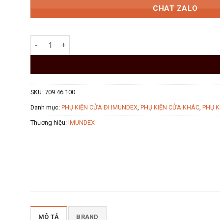
CHAT ZALO
112.000 ₫.
Chốt an toàn Imundex 709.46.100 số lượng
SKU:
709.46.100
Danh mục:
PHỤ KIỆN CỬA ĐI IMUNDEX
,
PHỤ KIỆN CỬA KHÁC
,
PHỤ K
Thương hiệu:
IMUNDEX
MÔ TẢ
BRAND