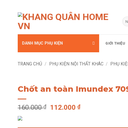
Bỏ
qua
Tì
kiế
nội
dung
DANH MỤC PHỤ KIỆN
GIỚI THIỆU
TRANG CHỦ
/
PHỤ KIỆN NỘI THẤT KHÁC
/
PHỤ KIỆ
Chốt an toàn Imundex 70
Giá
Giá
160.000
₫
112.000
₫
gốc
hiện
là:
tại
160.000 ₫.
là: