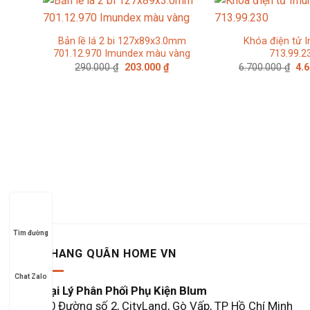
Bản lề lá 2 bi 127x89x3.0mm
Khóa điện tử 
701.12.970 Imundex màu vàng
713.99.2
Giá
Giá
Giá
290.000
₫
203.000
₫
6.700.000
₫
4.
gốc
hiện
gố
là:
tại
là:
290.000 ₫.
là:
6.7
203.000 ₫.
Tìm đường
KHANG QUÂN HOME VN
Chat Zalo
Đại Lý Phân Phối Phụ Kiện Blum
60 Đường số 2, CityLand, Gò Vấp, TP Hồ Chí Minh