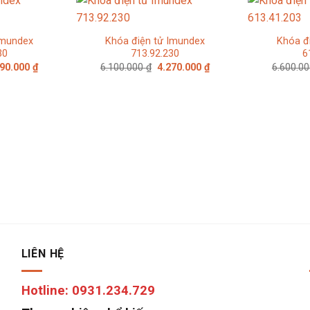
Imundex
Khóa điện tử Imundex
Khóa đ
30
713.92.230
6
Giá
Giá
Giá
690.000
₫
6.100.000
₫
4.270.000
₫
6.600.0
c
hiện
gốc
hiện
tại
là:
tại
00.000 ₫.
là:
6.100.000 ₫.
là:
4.690.000 ₫.
4.270.000 ₫.
LIÊN HỆ
Hotline: 0931.234.729