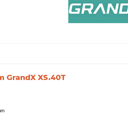
um GrandX XS.40T
ium