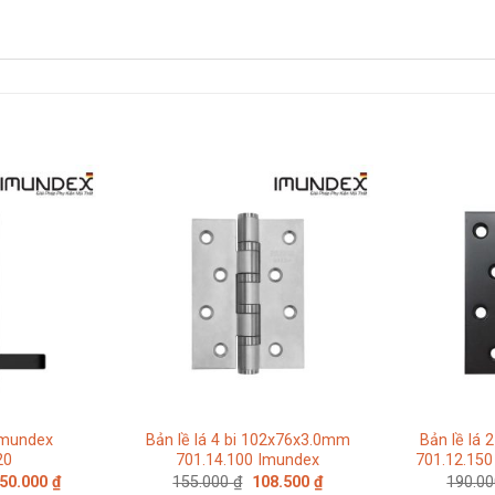
Imundex
Bản lề lá 4 bi 102x76x3.0mm
Bản lề lá
20
701.14.100 Imundex
701.12.15
Giá
Giá
Giá
250.000
₫
155.000
₫
108.500
₫
190.0