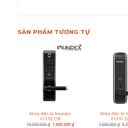
SẢN PHẨM TƯƠNG TỰ
Khóa điện tử Imundex
Khóa điện tử 
613.92.218
613.91.2
Giá
Giá
Giá
10.000.000
₫
7.000.000
₫
7.500.000
₫
5.