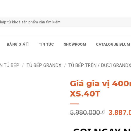
m
m:
BẢNG GIÁ
TIN TỨC
SHOWROOM
CATALOGUE BLUM
N TỦ BẾP
/
TỦ BẾP GRANDX
/
TỦ BẾP TRÊN / DƯỚI GRAND
Giá gia vị 4
XS.40T
Giá
5.980.000
₫
3.887
gốc
là: