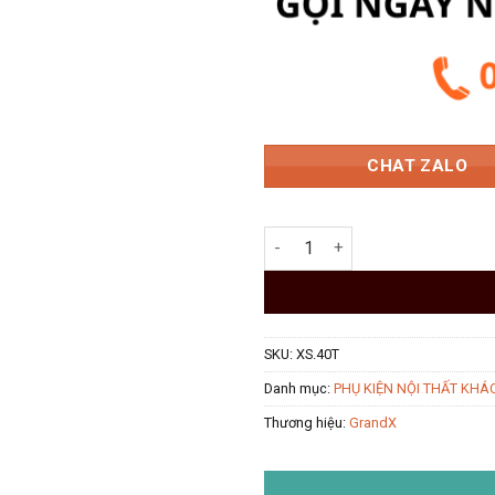
5.980.
CHAT ZALO
Giá gia vị 400mm Titanium Gr
SKU:
XS.40T
Danh mục:
PHỤ KIỆN NỘI THẤT KHÁ
Thương hiệu:
GrandX