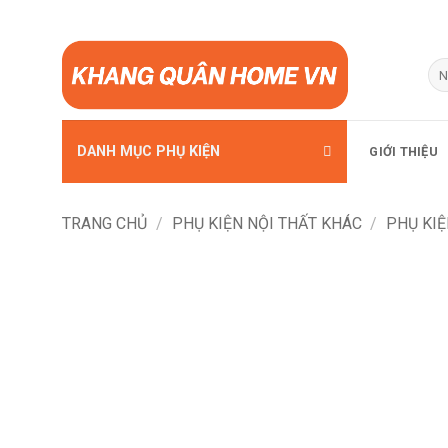
Bỏ
qua
Tì
kiế
nội
dung
DANH MỤC PHỤ KIỆN
GIỚI THIỆU
TRANG CHỦ
/
PHỤ KIỆN NỘI THẤT KHÁC
/
PHỤ KIỆ