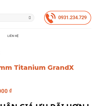
0931.234.729
LIÊN HỆ
X
00mm Titanium GrandX
Giá
.000
₫
hiện
tại