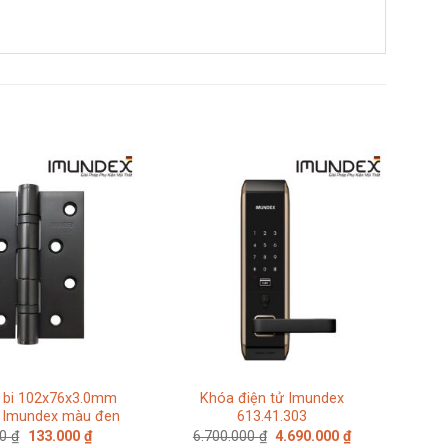
 2 bi 102x76x3.0mm
Khóa điện tử Imundex
0 Imundex màu đen
613.41.303
Giá
Giá
Giá
Giá
00
₫
133.000
₫
6.700.000
₫
4.690.000
₫