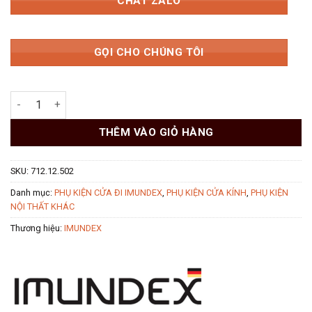
CHAT ZALO
GỌI CHO CHÚNG TÔI
Kẹp kính 90° Imundex 712.12.502 số lượng
THÊM VÀO GIỎ HÀNG
SKU:
712.12.502
Danh mục:
PHỤ KIỆN CỬA ĐI IMUNDEX
,
PHỤ KIỆN CỬA KÍNH
,
PHỤ KIỆN
NỘI THẤT KHÁC
Thương hiệu:
IMUNDEX