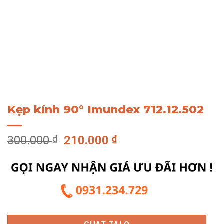
Kẹp kính 90° Imundex 712.12.502
Giá
Giá
300.000
₫
210.000
₫
gốc
hiện
là:
tại
300.000 ₫.
là:
210.000 ₫.