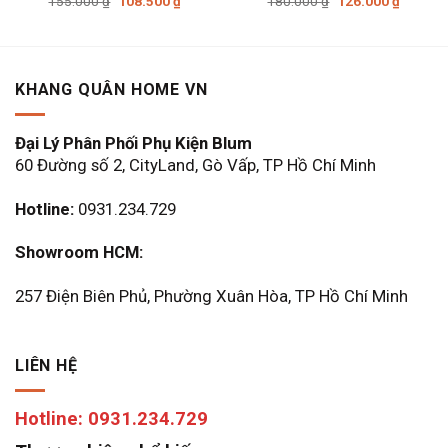
155.000
₫
108.500
₫
180.000
₫
126.000
₫
gốc
hiện
gốc
hiện
là:
tại
là:
tại
155.000 ₫.
là:
180.000 ₫.
là:
108.500 ₫.
126.000
KHANG QUÂN HOME VN
Đại Lý Phân Phối Phụ Kiện Blum
60 Đường số 2, CityLand, Gò Vấp, TP Hồ Chí Minh
Hotline:
0931.234.729
Showroom HCM:
257 Điện Biên Phủ, Phường Xuân Hòa, TP Hồ Chí Minh
LIÊN HỆ
Hotline: 0931.234.729