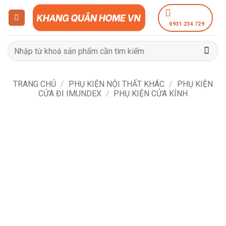
Bỏ
qua
0931.234.729
nội
dung
Tìm
kiếm:
TRANG CHỦ
/
PHỤ KIỆN NỘI THẤT KHÁC
/
PHỤ KIỆN
CỬA ĐI IMUNDEX
/
PHỤ KIỆN CỬA KÍNH