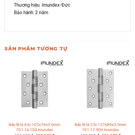
Thương hiệu: Imundex-Đức
Bảo hành: 2 năm
SẢN PHẨM TƯƠNG TỰ
Bản lề lá 4 bi 102x76x3.0mm
Bản lề lá 2 bi 127x89x3.0mm
701.14.100 Imundex
701.12.900 Imundex
Giá
Giá
Giá
Giá