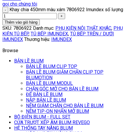
gọi cho chúng tôi
Khay chia 450mm màu xám 7806922 Imundex số lượng
Thêm vào giỏ hàng
SKU:
7806922
Danh mục:
PHỤ KIỆN NỘI THẤT KHÁC
,
PHỤ
KIỆN TỦ BẾP
,
TỦ BẾP IMUNDEX
,
TỦ BẾP TRÊN / DƯỚI
IMUNDEX
Thương hiệu:
IMUNDEX
Browse
BẢN LỀ BLUM
BẢN LỀ BLUM CLIP TOP
BẢN LỀ BLUM GIẢM CHẤN CLIP TOP
BLUMOTION
BẢN LỀ BLUM MODUL
CHẶN GÓC MỞ CHO BẢN LỀ BLUM
ĐẾ BẢN LỀ BLUM
NẮP BẢN LỀ BLUM
NÊM GIẢM CHẤN CHO BẢN LỀ BLUM
NÊM TIP-ON NHẤN MỞ BLUM
BỘ ĐIỆN BLUM - FULL SET
CỬA TRƯỢT XẾP ÂM BLUM REVEGO
HỆ THỐNG TAY NÂNG BLUM