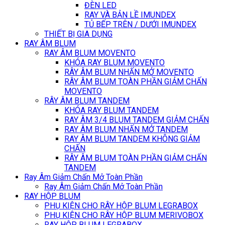
ĐÈN LED
RAY VÀ BẢN LỀ IMUNDEX
TỦ BẾP TRÊN / DƯỚI IMUNDEX
THIẾT BỊ GIA DỤNG
RAY ÂM BLUM
RAY ÂM BLUM MOVENTO
KHÓA RAY BLUM MOVENTO
RÂY ÂM BLUM NHẤN MỞ MOVENTO
RÂY ÂM BLUM TOÀN PHẦN GIẢM CHẤN
MOVENTO
RÂY ÂM BLUM TANDEM
KHÓA RAY BLUM TANDEM
RAY ÂM 3/4 BLUM TANDEM GIẢM CHẤN
RAY ÂM BLUM NHẤN MỞ TANDEM
RAY ÂM BLUM TANDEM KHÔNG GIẢM
CHẤN
RÂY ÂM BLUM TOÀN PHẦN GIẢM CHẤN
TANDEM
Ray Âm Giảm Chấn Mở Toàn Phần
Ray Âm Giảm Chấn Mở Toàn Phần
RAY HỘP BLUM
PHỤ KIỆN CHO RÂY HỘP BLUM LEGRABOX
PHỤ KIỆN CHO RÂY HỘP BLUM MERIVOBOX
RAY HỘP BLUM LEGRABOX