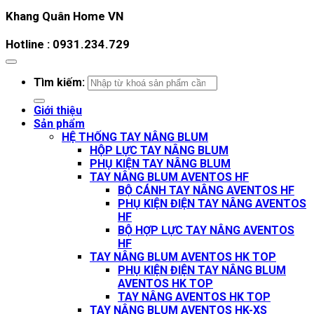
Khang Quân Home VN
Hotline : 0931.234.729
Tìm kiếm:
Giới thiệu
Sản phẩm
HỆ THỐNG TAY NÂNG BLUM
HỘP LỰC TAY NÂNG BLUM
PHỤ KIỆN TAY NÂNG BLUM
TAY NÂNG BLUM AVENTOS HF
BỘ CÁNH TAY NÂNG AVENTOS HF
PHỤ KIỆN ĐIỆN TAY NÂNG AVENTOS
HF
BỘ HỢP LỰC TAY NÂNG AVENTOS
HF
TAY NÂNG BLUM AVENTOS HK TOP
PHỤ KIỆN ĐIỆN TAY NÂNG BLUM
AVENTOS HK TOP
TAY NÂNG AVENTOS HK TOP
TAY NÂNG BLUM AVENTOS HK-XS