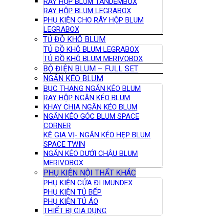
RAY HỘP BLUM TANDEMBOX
RAY HỘP BLUM LEGRABOX
PHỤ KIỆN CHO RÂY HỘP BLUM
LEGRABOX
TỦ ĐỒ KHÔ BLUM
TỦ ĐỒ KHÔ BLUM LEGRABOX
TỦ ĐỒ KHÔ BLUM MERIVOBOX
BỘ ĐIỆN BLUM – FULL SET
NGĂN KÉO BLUM
BỤC THANG NGĂN KÉO BLUM
RAY HỘP NGĂN KÉO BLUM
KHAY CHIA NGĂN KÉO BLUM
NGĂN KÉO GÓC BLUM SPACE
CORNER
KỆ GIA VỊ- NGĂN KÉO HẸP BLUM
SPACE TWIN
NGĂN KÉO DƯỚI CHẬU BLUM
MERIVOBOX
PHỤ KIỆN NỘI THẤT KHÁC
PHỤ KIỆN CỬA ĐI IMUNDEX
PHỤ KIỆN TỦ BẾP
PHỤ KIỆN TỦ ÁO
THIẾT BỊ GIA DỤNG