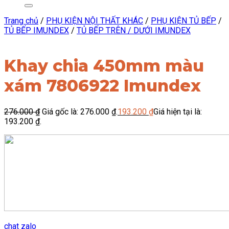
Trang chủ
/
PHỤ KIỆN NỘI THẤT KHÁC
/
PHỤ KIỆN TỦ BẾP
/
TỦ BẾP IMUNDEX
/
TỦ BẾP TRÊN / DƯỚI IMUNDEX
Khay chia 450mm màu
xám 7806922 Imundex
276.000
₫
Giá gốc là: 276.000 ₫.
193.200
₫
Giá hiện tại là:
193.200 ₫.
chat zalo