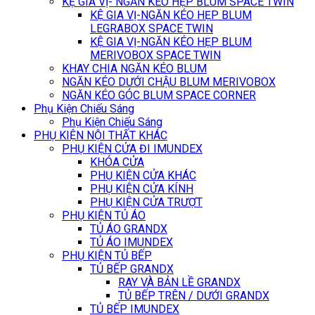
KỆ GIA VỊ- NGĂN KÉO HẸP BLUM SPACE TWIN
KỆ GIA VỊ-NGĂN KÉO HẸP BLUM
LEGRABOX SPACE TWIN
KỆ GIA VỊ-NGĂN KÉO HẸP BLUM
MERIVOBOX SPACE TWIN
KHAY CHIA NGĂN KÉO BLUM
NGĂN KÉO DƯỚI CHẬU BLUM MERIVOBOX
NGĂN KÉO GÓC BLUM SPACE CORNER
Phụ Kiện Chiếu Sáng
Phụ Kiện Chiếu Sáng
PHỤ KIỆN NỘI THẤT KHÁC
PHỤ KIỆN CỬA ĐI IMUNDEX
KHÓA CỬA
PHỤ KIỆN CỬA KHÁC
PHỤ KIỆN CỬA KÍNH
PHỤ KIỆN CỬA TRƯỢT
PHỤ KIỆN TỦ ÁO
TỦ ÁO GRANDX
TỦ ÁO IMUNDEX
PHỤ KIỆN TỦ BẾP
TỦ BẾP GRANDX
RAY VÀ BẢN LỀ GRANDX
TỦ BẾP TRÊN / DƯỚI GRANDX
TỦ BẾP IMUNDEX