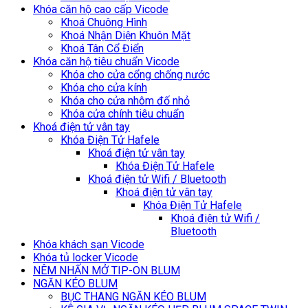
Khóa căn hộ cao cấp Vicode
Khoá Chuông Hình
Khoá Nhận Diện Khuôn Mặt
Khoá Tân Cổ Điển
Khóa căn hộ tiêu chuẩn Vicode
Khóa cho cửa cổng chống nước
Khóa cho cửa kính
Khóa cho cửa nhôm đố nhỏ
Khóa cửa chính tiêu chuẩn
Khoá điện tử vân tay
Khóa Điện Tử Hafele
Khoá điện tử vân tay
Khóa Điện Tử Hafele
Khoá điện tử Wifi / Bluetooth
Khoá điện tử vân tay
Khóa Điện Tử Hafele
Khoá điện tử Wifi /
Bluetooth
Khóa khách sạn Vicode
Khóa tủ locker Vicode
NÊM NHẤN MỞ TIP-ON BLUM
NGĂN KÉO BLUM
BỤC THANG NGĂN KÉO BLUM