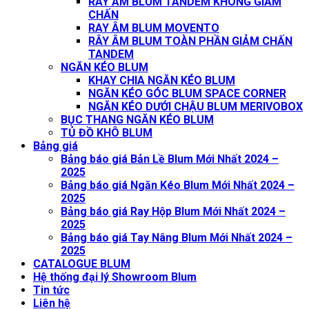
RAY ÂM BLUM TANDEM KHÔNG GIẢM
CHẤN
RAY ÂM BLUM MOVENTO
RÂY ÂM BLUM TOÀN PHẦN GIẢM CHẤN
TANDEM
NGĂN KÉO BLUM
KHAY CHIA NGĂN KÉO BLUM
NGĂN KÉO GÓC BLUM SPACE CORNER
NGĂN KÉO DƯỚI CHẬU BLUM MERIVOBOX
BỤC THANG NGĂN KÉO BLUM
TỦ ĐỒ KHÔ BLUM
Bảng giá
Bảng báo giá Bản Lề Blum Mới Nhất 2024 –
2025
Bảng báo giá Ngăn Kéo Blum Mới Nhất 2024 –
2025
Bảng báo giá Ray Hộp Blum Mới Nhất 2024 –
2025
Bảng báo giá Tay Nâng Blum Mới Nhất 2024 –
2025
CATALOGUE BLUM
Hệ thống đại lý Showroom Blum
Tin tức
Liên hệ