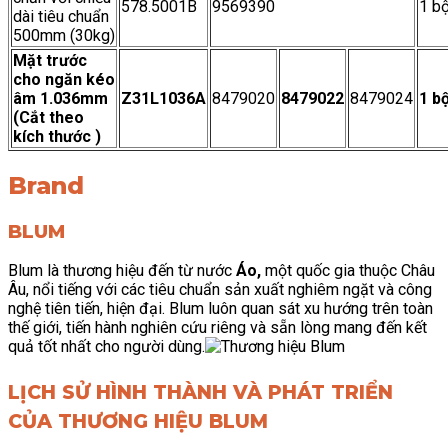
578.5001B
9569390
1 b
dài tiêu chuẩn
500mm (30kg)
Mặt trước
cho ngăn kéo
âm 1.036mm
Z31L1036A
8479020
8479022
8479024
1 b
(Cắt theo
kích thước )
Brand
BLUM
Blum là thương hiệu đến từ nước
Áo,
một quốc gia thuộc Châu
Âu, nổi tiếng với các tiêu chuẩn sản xuất nghiêm ngặt và công
nghệ tiên tiến, hiện đại. Blum luôn quan sát xu hướng trên toàn
thế giới, tiến hành nghiên cứu riêng và sẵn lòng mang đến kết
quả tốt nhất cho người dùng.
LỊCH SỬ HÌNH THÀNH VÀ PHÁT TRIỂN
CỦA THƯƠNG HIỆU BLUM