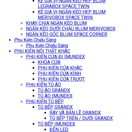
KỆ GIA VỊ-NGĂN KÉO HẸP BLUM
LEGRABOX SPACE TWIN
KỆ GIA VỊ-NGĂN KÉO HẸP BLUM
MERIVOBOX SPACE TWIN
KHAY CHIA NGĂN KÉO BLUM
NGĂN KÉO DƯỚI CHẬU BLUM MERIVOBOX
NGĂN KÉO GÓC BLUM SPACE CORNER
Phụ Kiện Chiếu Sáng
Phụ Kiện Chiếu Sáng
PHỤ KIỆN NỘI THẤT KHÁC
PHỤ KIỆN CỬA ĐI IMUNDEX
KHÓA CỬA
PHỤ KIỆN CỬA KHÁC
PHỤ KIỆN CỬA KÍNH
PHỤ KIỆN CỬA TRƯỢT
PHỤ KIỆN TỦ ÁO
TỦ ÁO GRANDX
TỦ ÁO IMUNDEX
PHỤ KIỆN TỦ BẾP
TỦ BẾP GRANDX
RAY VÀ BẢN LỀ GRANDX
TỦ BẾP TRÊN / DƯỚI GRANDX
TỦ BẾP IMUNDEX
ĐÈN LED