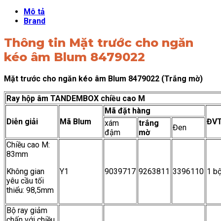
Mô tả
Brand
Thông tin Mặt trước cho ngăn
kéo âm Blum 8479022
Mặt trước cho ngăn kéo âm Blum 8479022 (Trắng mờ)
Ray hộp âm TANDEMBOX chiều cao M
Mã đặt hàng
Diễn giải
Mã Blum
ĐV
xám
trắng
Đen
đậm
mờ
Chiều cao M:
83mm
Không gian
Y1
9039717
9263811
3396110
1 b
yêu cầu tối
thiểu: 98,5mm
Bộ ray giảm
chấn với chiều