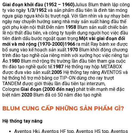
Giai đoạn khởi đầu (1952 – 1960)
Julius Blum thành lập công
ty vào ngày
1/3/1952
và sản phẩm đầu tiên là đinh tán móng
ngựa giúp ngựa khỏi bị trượt ngã. Với tầm nhìn và sự nhạy bén
ngày nay chuyển hướng sang nhà máy sản xuất hàng đầu thế
giới phụ kiện nội thất.Đến năm
1958
Blum sản xuất chiếc bản
lề nội thất đầu tiên, và công ty tuyển dụng người học việc đầu
tiên đánh dấu bước ngoặt quan trọng.
Một vài giai đoạn đổi
mới và mở rộng (1970-2000)
1966
ra mắt Ray bánh xe được
bổ sung vào kế hoạch sản xuất.
1970
Blum khởi động chương
trình đào tạo nghề của riêng mình với xưởng học việc riêng tại
Áo.
1980
Blum mở rộng thị trường lần đầu tiên tham gia cuộc
thi đào tạo nghề quốc tế.
1987
Hệ thống ray hộp METABOX
được đưa vào sản xuất.
2005
Hệ thống tay nâng AVENTOS và
hệ thống hỗ trợ mở bằng cơ TIP-ON dùng cho ray trượt
TANDEM được giới thiệu lần đầu tiên tại interzum,
Cologne.
Giai đoạn (2000 đến nay)
phát triển mạnh mẽ đặc
biệt năm
2020
Blum đã có 50 năm đào tạo nghề.
BLUM CUNG CẤP NHỮNG SẢN PHẨM GÌ?
Hệ thống tay nâng
Aventos Hki, Aventos HF top, Aventos HS top, Aventos