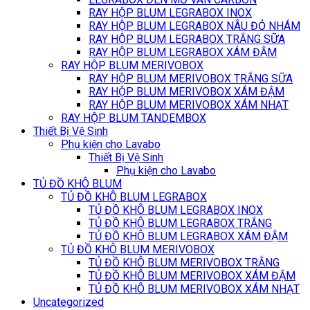
RAY HỘP BLUM LEGRABOX INOX
RAY HỘP BLUM LEGRABOX NÂU ĐỎ NHÁM
RAY HỘP BLUM LEGRABOX TRẮNG SỮA
RAY HỘP BLUM LEGRABOX XÁM ĐẬM
RAY HỘP BLUM MERIVOBOX
RAY HỘP BLUM MERIVOBOX TRẮNG SỮA
RAY HỘP BLUM MERIVOBOX XÁM ĐẬM
RAY HỘP BLUM MERIVOBOX XÁM NHẠT
RAY HỘP BLUM TANDEMBOX
Thiết Bị Vệ Sinh
Phụ kiện cho Lavabo
Thiết Bị Vệ Sinh
Phụ kiện cho Lavabo
TỦ ĐỒ KHÔ BLUM
TỦ ĐỒ KHÔ BLUM LEGRABOX
TỦ ĐỒ KHÔ BLUM LEGRABOX INOX
TỦ ĐỒ KHÔ BLUM LEGRABOX TRẮNG
TỦ ĐỒ KHÔ BLUM LEGRABOX XÁM ĐẬM
TỦ ĐỒ KHÔ BLUM MERIVOBOX
TỦ ĐỒ KHÔ BLUM MERIVOBOX TRẮNG
TỦ ĐỒ KHÔ BLUM MERIVOBOX XÁM ĐẬM
TỦ ĐỒ KHÔ BLUM MERIVOBOX XÁM NHẠT
Uncategorized