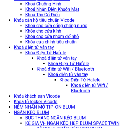
Khoá Chuông Hình
Khoá Nhận Diện Khuôn Mặt
Khoá Tân Cổ Điển
Khóa căn hộ tiêu chuẩn Vicode
Khóa cho cửa cổng chống nước
Khóa cho cửa kính
Khóa cho cửa nhôm đố nhỏ
Khóa cửa chính tiêu chuẩn
Khoá điện tử vân tay
Khóa Điện Tử Hafele
Khoá điện tử vân tay
Khóa Điện Tử Hafele
Khoá điện tử Wifi / Bluetooth
Khoá điện tử vân tay
Khóa Điện Tử Hafele
Khoá điện tử Wifi /
Bluetooth
Khóa khách sạn Vicode
Khóa tủ locker Vicode
NÊM NHẤN MỞ TIP-ON BLUM
NGĂN KÉO BLUM
BỤC THANG NGĂN KÉO BLUM
KỆ GIA VỊ- NGĂN KÉO HẸP BLUM SPACE TWIN