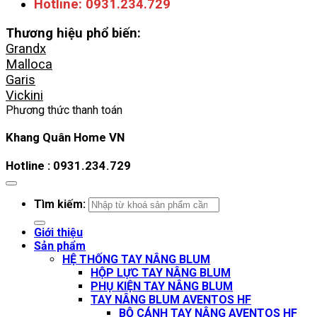
Hotline: 0931.234.729
Thương hiệu phổ biến:
Grandx
Malloca
Garis
Vickini
Phương thức thanh toán
Khang Quân Home VN
Hotline : 0931.234.729
Tìm kiếm:
Giới thiệu
Sản phẩm
HỆ THỐNG TAY NÂNG BLUM
HỘP LỰC TAY NÂNG BLUM
PHỤ KIỆN TAY NÂNG BLUM
TAY NÂNG BLUM AVENTOS HF
BỘ CÁNH TAY NÂNG AVENTOS HF