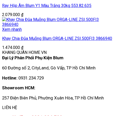
Ray Hộp Âm Blum Y1 Màu Trắng 30kg 553.82.635
2.079.000
₫
Xem nhanh
Khay Chia Đũa Muỗng Blum ORGA-LINE ZSI.500FI3 3866940
1.474.000
₫
KHANG QUÂN HOME VN
Đại Lý Phân Phối Phụ Kiện Blum
60 Đường số 2, CityLand, Gò Vấp, TP Hồ Chí Minh
Hotline:
0931.234.729
Showroom HCM:
257 Điện Biên Phủ, Phường Xuân Hòa, TP Hồ Chí Minh
LIÊN HỆ