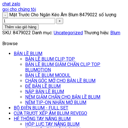
chat zalo
gọi cho chúng tôi
Mặt Trước Cho Ngăn Kéo Âm Blum 8479022 số lượng
Thêm vào giỏ hàng
SKU:
8479022
Danh mục:
Uncategorized
Thương hiệu:
Blum
Browse
BẢN LỀ BLUM
BẢN LỀ BLUM CLIP TOP
BẢN LỀ BLUM GIẢM CHẤN CLIP TOP
BLUMOTION
BẢN LỀ BLUM MODUL
CHẶN GÓC MỞ CHO BẢN LỀ BLUM
ĐẾ BẢN LỀ BLUM
NẮP BẢN LỀ BLUM
NÊM GIẢM CHẤN CHO BẢN LỀ BLUM
NÊM TIP-ON NHẤN MỞ BLUM
BỘ ĐIỆN BLUM - FULL SET
CỬA TRƯỢT XẾP ÂM BLUM REVEGO
HỆ THỐNG TAY NÂNG BLUM
HỘP LỰC TAY NÂNG BLUM