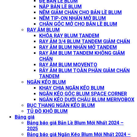
ĐẾ BẢN LỀ BLUM
NẮP BẢN LỀ BLUM
NÊM GIẢM CHẤN CHO BẢN LỀ BLUM
NÊM TIP-ON NHẤN MỞ BLUM
CHẶN GÓC MỞ CHO BẢN LỀ BLUM
RAY ÂM BLUM
KHÓA RAY BLUM TANDEM
RAY ÂM 3/4 BLUM TANDEM GIẢM CHẤN
RAY ÂM BLUM NHẤN MỞ TANDEM
RAY ÂM BLUM TANDEM KHÔNG GIẢM
CHẤN
RAY ÂM BLUM MOVENTO
RÂY ÂM BLUM TOÀN PHẦN GIẢM CHẤN
TANDEM
NGĂN KÉO BLUM
KHAY CHIA NGĂN KÉO BLUM
NGĂN KÉO GÓC BLUM SPACE CORNER
NGĂN KÉO DƯỚI CHẬU BLUM MERIVOBOX
BỤC THANG NGĂN KÉO BLUM
TỦ ĐỒ KHÔ BLUM
Bảng giá
Bảng báo giá Bản Lề Blum Mới Nhất 2024 –
2025
Bảng báo giá Ngăn Kéo Blum Mới Nhất 2024 –