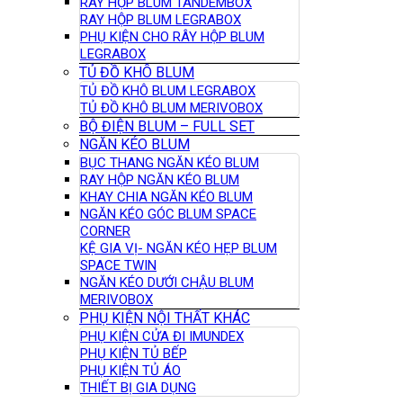
RAY HỘP BLUM TANDEMBOX
RAY HỘP BLUM LEGRABOX
PHỤ KIỆN CHO RÂY HỘP BLUM
LEGRABOX
TỦ ĐỒ KHÔ BLUM
TỦ ĐỒ KHÔ BLUM LEGRABOX
TỦ ĐỒ KHÔ BLUM MERIVOBOX
BỘ ĐIỆN BLUM – FULL SET
NGĂN KÉO BLUM
BỤC THANG NGĂN KÉO BLUM
RAY HỘP NGĂN KÉO BLUM
KHAY CHIA NGĂN KÉO BLUM
NGĂN KÉO GÓC BLUM SPACE
CORNER
KỆ GIA VỊ- NGĂN KÉO HẸP BLUM
SPACE TWIN
NGĂN KÉO DƯỚI CHẬU BLUM
MERIVOBOX
PHỤ KIỆN NỘI THẤT KHÁC
PHỤ KIỆN CỬA ĐI IMUNDEX
PHỤ KIỆN TỦ BẾP
PHỤ KIỆN TỦ ÁO
THIẾT BỊ GIA DỤNG