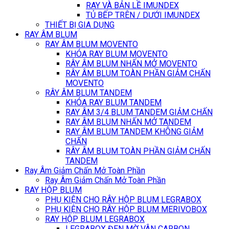
RAY VÀ BẢN LỀ IMUNDEX
TỦ BẾP TRÊN / DƯỚI IMUNDEX
THIẾT BỊ GIA DỤNG
RAY ÂM BLUM
RAY ÂM BLUM MOVENTO
KHÓA RAY BLUM MOVENTO
RÂY ÂM BLUM NHẤN MỞ MOVENTO
RÂY ÂM BLUM TOÀN PHẦN GIẢM CHẤN
MOVENTO
RÂY ÂM BLUM TANDEM
KHÓA RAY BLUM TANDEM
RAY ÂM 3/4 BLUM TANDEM GIẢM CHẤN
RAY ÂM BLUM NHẤN MỞ TANDEM
RAY ÂM BLUM TANDEM KHÔNG GIẢM
CHẤN
RÂY ÂM BLUM TOÀN PHẦN GIẢM CHẤN
TANDEM
Ray Âm Giảm Chấn Mở Toàn Phần
Ray Âm Giảm Chấn Mở Toàn Phần
RAY HỘP BLUM
PHỤ KIỆN CHO RÂY HỘP BLUM LEGRABOX
PHỤ KIỆN CHO RÂY HỘP BLUM MERIVOBOX
RAY HỘP BLUM LEGRABOX
LEGRABOX ĐEN MỜ VÂN CARBON