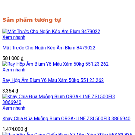
Sản phẩm tương tự
Xem nhanh
Mặt Trước Cho Ngăn Kéo Âm Blum 8479022
581.000
₫
Xem nhanh
Ray Hộp Âm Blum Y6 Màu Xám 50kg 551.23.262
3.364
₫
Xem nhanh
Khay Chia Đũa Muỗng Blum ORGA-LINE ZSI.500FI3 3866940
1.474.000
₫