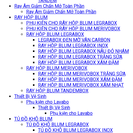
TANDEM
Ray Âm Giảm Chấn Mở Toàn Phần
Ray Âm Giảm Chấn Mở Toàn Phần
RAY HỘP BLUM
PHỤ KIỆN CHO RÂY HỘP BLUM LEGRABOX
PHỤ KIỆN CHO RÂY HỘP BLUM MERIVOBOX
RAY HỘP BLUM LEGRABOX
LEGRABOX ĐEN MỜ VÂN CARBON
RAY HỘP BLUM LEGRABOX INOX
RAY HỘP BLUM LEGRABOX NÂU ĐỎ NHÁM
RAY HỘP BLUM LEGRABOX TRẮNG SỮA
RAY HỘP BLUM LEGRABOX XÁM ĐẬM
RAY HỘP BLUM MERIVOBOX
RAY HỘP BLUM MERIVOBOX TRẮNG SỮA
RAY HỘP BLUM MERIVOBOX XÁM ĐẬM
RAY HỘP BLUM MERIVOBOX XÁM NHẠT
RAY HỘP BLUM TANDEMBOX
Thiết Bị Vệ Sinh
Phụ kiện cho Lavabo
Thiết Bị Vệ Sinh
Phụ kiện cho Lavabo
TỦ ĐỒ KHÔ BLUM
TỦ ĐỒ KHÔ BLUM LEGRABOX
TỦ ĐỒ KHÔ BLUM LEGRABOX INOX