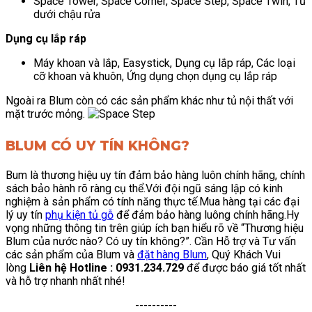
Space Tower, Space Corner, Space Step, Space Twin, Tủ
dưới chậu rửa
Dụng cụ lắp ráp
Máy khoan và lắp, Easystick, Dụng cụ lắp ráp, Các loại
cỡ khoan và khuôn, Ứng dụng chọn dụng cụ lắp ráp
Ngoài ra Blum còn có các sản phẩm khác như tủ nội thất với
mặt trước mỏng.
BLUM CÓ UY TÍN KHÔNG?
Bum là thương hiệu uy tín đảm bảo hàng luôn chính hãng, chính
sách bảo hành rõ ràng cụ thể.Với đội ngũ sáng lập có kinh
nghiệm à sản phẩm có tính năng thực tế.
Mua hàng tại các đại
lý uy tín
phụ kiện tủ gỗ
để đảm bảo hàng luông chính hãng.Hy
vọng những thông tin trên giúp ích bạn hiểu rõ về “Thương hiệu
Blum của nước nào? Có uy tín không?”. Cần Hỗ trợ và Tư vấn
các sản phẩm của Blum và
đặt hàng Blum
, Quý Khách Vui
lòng
Liên hệ Hotline : 0931.234.729
để được báo giá tốt nhất
và hỗ trợ nhanh nhất nhé!
----------