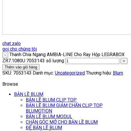
chat zalo
gọi cho chúng tôi
Thanh Chia Ngang AMBIA-LINE Cho Ray Hộp LEGRABOX
ZR7.1080U 7053143 số lượng
Thêm vào giỏ hàng
SKU:
7053143
Danh mục:
Uncategorized
Thương hiệu:
Blum
Browse
BẢN LỀ BLUM
BẢN LỀ BLUM CLIP TOP
BẢN LỀ BLUM GIẢM CHẤN CLIP TOP
BLUMOTION
BẢN LỀ BLUM MODUL
CHẶN GÓC MỞ CHO BẢN LỀ BLUM
ĐẾ BẢN LỀ BLUM