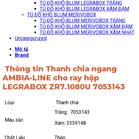
TỦ ĐỒ KHÔ BLUM LEGRABOX TRẮNG
TỦ ĐỒ KHÔ BLUM LEGRABOX XÁM ĐẬM
TỦ ĐỒ KHÔ BLUM MERIVOBOX
TỦ ĐỒ KHÔ BLUM MERIVOBOX TRẮNG
TỦ ĐỒ KHÔ BLUM MERIVOBOX XÁM ĐẬM
TỦ ĐỒ KHÔ BLUM MERIVOBOX XÁM NHẠT
Uncategorized
Mô tả
Brand
Thông tin Thanh chia ngang
AMBIA-LINE cho ray hộp
LEGRABOX ZR7.1080U 7053143
Loại
Thanh chia
Trắng : 7053143
Màu sắc
Xám: 3359148
Chất Liệu
Thép