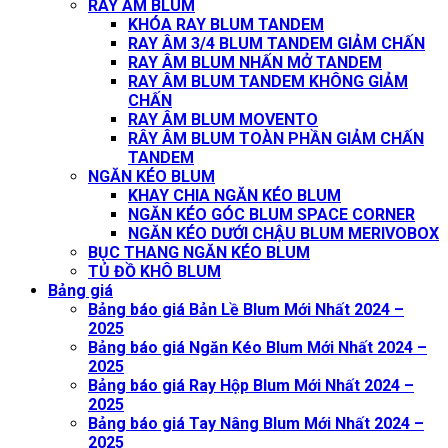
RAY ÂM BLUM
KHÓA RAY BLUM TANDEM
RAY ÂM 3/4 BLUM TANDEM GIẢM CHẤN
RAY ÂM BLUM NHẤN MỞ TANDEM
RAY ÂM BLUM TANDEM KHÔNG GIẢM
CHẤN
RAY ÂM BLUM MOVENTO
RÂY ÂM BLUM TOÀN PHẦN GIẢM CHẤN
TANDEM
NGĂN KÉO BLUM
KHAY CHIA NGĂN KÉO BLUM
NGĂN KÉO GÓC BLUM SPACE CORNER
NGĂN KÉO DƯỚI CHẬU BLUM MERIVOBOX
BỤC THANG NGĂN KÉO BLUM
TỦ ĐỒ KHÔ BLUM
Bảng giá
Bảng báo giá Bản Lề Blum Mới Nhất 2024 –
2025
Bảng báo giá Ngăn Kéo Blum Mới Nhất 2024 –
2025
Bảng báo giá Ray Hộp Blum Mới Nhất 2024 –
2025
Bảng báo giá Tay Nâng Blum Mới Nhất 2024 –
2025