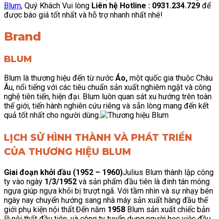
Blum
, Quý Khách Vui lòng
Liên hệ Hotline : 0931.234.729
để
được báo giá tốt nhất và hỗ trợ nhanh nhất nhé!
Brand
BLUM
Blum là thương hiệu đến từ nước
Áo,
một quốc gia thuộc Châu
Âu, nổi tiếng với các tiêu chuẩn sản xuất nghiêm ngặt và công
nghệ tiên tiến, hiện đại. Blum luôn quan sát xu hướng trên toàn
thế giới, tiến hành nghiên cứu riêng và sẵn lòng mang đến kết
quả tốt nhất cho người dùng.
LỊCH SỬ HÌNH THÀNH VÀ PHÁT TRIỂN
CỦA THƯƠNG HIỆU BLUM
Giai đoạn khởi đầu (1952 – 1960)
Julius Blum thành lập công
ty vào ngày
1/3/1952
và sản phẩm đầu tiên là đinh tán móng
ngựa giúp ngựa khỏi bị trượt ngã. Với tầm nhìn và sự nhạy bén
ngày nay chuyển hướng sang nhà máy sản xuất hàng đầu thế
giới phụ kiện nội thất.Đến năm
1958
Blum sản xuất chiếc bản
lề nội thất đầu tiên, và công ty tuyển dụng người học việc đầu