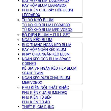
RAY HỘP BLUM TANDEMBOX
RAY HỘP BLUM LEGRABOX
PHỤ KIỆN CHO RÂY HỘP BLUM
LEGRABOX
TỦ ĐỒ KHÔ BLUM
TỦ ĐỒ KHÔ BLUM LEGRABOX
TỦ ĐỒ KHÔ BLUM MERIVOBOX
BỘ ĐIỆN BLUM – FULL SET
NGĂN KÉO BLUM
BỤC THANG NGĂN KÉO BLUM
RAY HỘP NGĂN KÉO BLUM
KHAY CHIA NGĂN KÉO BLUM
NGĂN KÉO GÓC BLUM SPACE
CORNER
KỆ GIA VỊ- NGĂN KÉO HẸP BLUM
SPACE TWIN
NGĂN KÉO DƯỚI CHẬU BLUM
MERIVOBOX
PHỤ KIỆN NỘI THẤT KHÁC
PHỤ KIỆN CỬA ĐI IMUNDEX
PHỤ KIỆN TỦ BẾP
PHỤ KIỆN TỦ ÁO
THIẾT BỊ GIA DỤNG