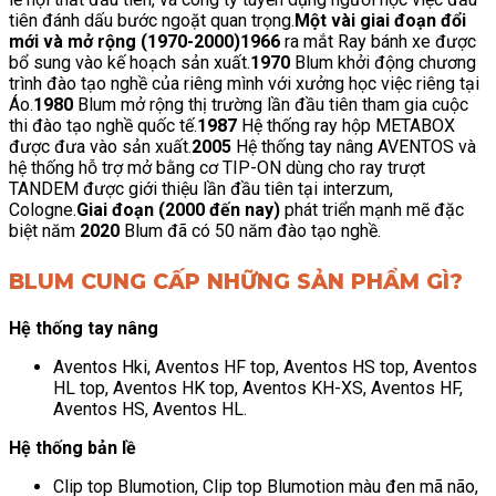
tiên đánh dấu bước ngoặt quan trọng.
Một vài giai đoạn đổi
mới và mở rộng (1970-2000)
1966
ra mắt Ray bánh xe được
bổ sung vào kế hoạch sản xuất.
1970
Blum khởi động chương
trình đào tạo nghề của riêng mình với xưởng học việc riêng tại
Áo.
1980
Blum mở rộng thị trường lần đầu tiên tham gia cuộc
thi đào tạo nghề quốc tế.
1987
Hệ thống ray hộp METABOX
được đưa vào sản xuất.
2005
Hệ thống tay nâng AVENTOS và
hệ thống hỗ trợ mở bằng cơ TIP-ON dùng cho ray trượt
TANDEM được giới thiệu lần đầu tiên tại interzum,
Cologne.
Giai đoạn (2000 đến nay)
phát triển mạnh mẽ đặc
biệt năm
2020
Blum đã có 50 năm đào tạo nghề.
BLUM CUNG CẤP NHỮNG SẢN PHẨM GÌ?
Hệ thống tay nâng
Aventos Hki, Aventos HF top, Aventos HS top, Aventos
HL top, Aventos HK top, Aventos KH-XS, Aventos HF,
Aventos HS, Aventos HL.
Hệ thống bản lề
Clip top Blumotion, Clip top Blumotion màu đen mã não,