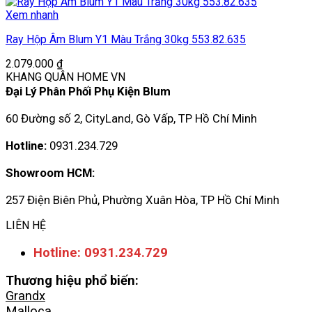
Xem nhanh
Ray Hộp Âm Blum Y1 Màu Trắng 30kg 553.82.635
2.079.000
₫
KHANG QUÂN HOME VN
Đại Lý Phân Phối Phụ Kiện Blum
60 Đường số 2, CityLand, Gò Vấp, TP Hồ Chí Minh
Hotline:
0931.234.729
Showroom HCM:
257 Điện Biên Phủ, Phường Xuân Hòa, TP Hồ Chí Minh
LIÊN HỆ
Hotline: 0931.234.729
Thương hiệu phổ biến:
Grandx
Malloca