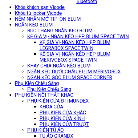
Bluetooth
Khóa khách sạn Vicode
Khóa tủ locker Vicode
NÊM NHẤN MỞ TIP-ON BLUM
NGĂN KÉO BLUM
BỤC THANG NGĂN KÉO BLUM
KỆ GIA VỊ- NGĂN KÉO HẸP BLUM SPACE TWIN
KỆ GIA VỊ-NGĂN KÉO HẸP BLUM
LEGRABOX SPACE TWIN
KỆ GIA VỊ-NGĂN KÉO HẸP BLUM
MERIVOBOX SPACE TWIN
KHAY CHIA NGĂN KÉO BLUM
NGĂN KÉO DƯỚI CHẬU BLUM MERIVOBOX
NGĂN KÉO GÓC BLUM SPACE CORNER
Phụ Kiện Chiếu Sáng
Phụ Kiện Chiếu Sáng
PHỤ KIỆN NỘI THẤT KHÁC
PHỤ KIỆN CỬA ĐI IMUNDEX
KHÓA CỬA
PHỤ KIỆN CỬA KHÁC
PHỤ KIỆN CỬA KÍNH
PHỤ KIỆN CỬA TRƯỢT
PHỤ KIỆN TỦ ÁO
TỦ ÁO GRANDX