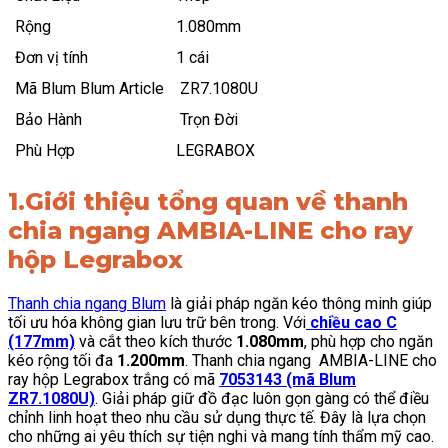
Rộng
1.080mm
Đơn vị tính
1 cái
Mã Blum Blum Article
ZR7.1080U
Bảo Hành
Trọn Đời
Phù Hợp
LEGRABOX
1.Giới thiệu tổng quan về thanh
chia ngang AMBIA-LINE cho ray
hộp Legrabox
Thanh chia ngang Blum
là giải pháp ngăn kéo thông minh giúp
tối ưu hóa không gian lưu trữ bên trong. Với
chiều cao C
(177mm)
và cắt theo kích thước
1.080mm
, phù hợp cho ngăn
kéo rộng tối đa
1.200mm
. Thanh chia ngang AMBIA-LINE cho
ray hộp Legrabox trắng có mã
7053143 (mã Blum
ZR7.1080U)
. Giải pháp giữ đồ đạc luôn gọn gàng có thể điều
chỉnh linh hoạt theo nhu cầu sử dụng thực tế. Đây là lựa chọn
cho những ai yêu thích sự tiện nghi và mang tính thẩm mỹ cao.