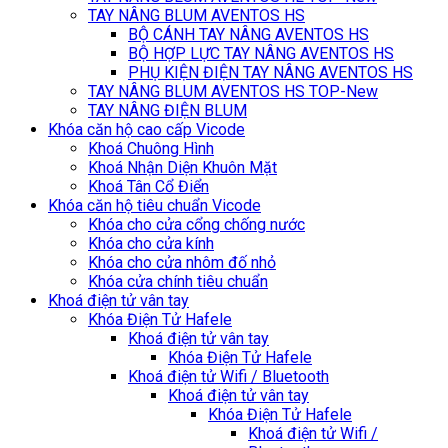
TAY NÂNG BLUM AVENTOS HS
BỘ CÁNH TAY NÂNG AVENTOS HS
BỘ HỢP LỰC TAY NÂNG AVENTOS HS
PHỤ KIỆN ĐIỆN TAY NÂNG AVENTOS HS
TAY NÂNG BLUM AVENTOS HS TOP-New
TAY NÂNG ĐIỆN BLUM
Khóa căn hộ cao cấp Vicode
Khoá Chuông Hình
Khoá Nhận Diện Khuôn Mặt
Khoá Tân Cổ Điển
Khóa căn hộ tiêu chuẩn Vicode
Khóa cho cửa cổng chống nước
Khóa cho cửa kính
Khóa cho cửa nhôm đố nhỏ
Khóa cửa chính tiêu chuẩn
Khoá điện tử vân tay
Khóa Điện Tử Hafele
Khoá điện tử vân tay
Khóa Điện Tử Hafele
Khoá điện tử Wifi / Bluetooth
Khoá điện tử vân tay
Khóa Điện Tử Hafele
Khoá điện tử Wifi /