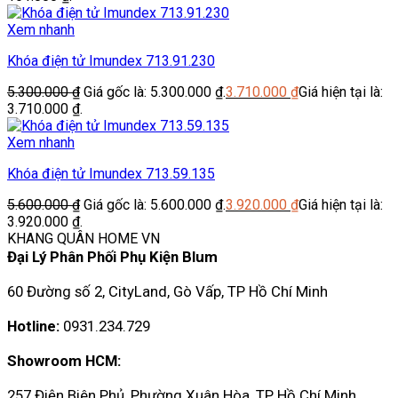
Xem nhanh
Khóa điện tử Imundex 713.91.230
5.300.000
₫
Giá gốc là: 5.300.000 ₫.
3.710.000
₫
Giá hiện tại là:
3.710.000 ₫.
Xem nhanh
Khóa điện tử Imundex 713.59.135
5.600.000
₫
Giá gốc là: 5.600.000 ₫.
3.920.000
₫
Giá hiện tại là:
3.920.000 ₫.
KHANG QUÂN HOME VN
Đại Lý Phân Phối Phụ Kiện Blum
60 Đường số 2, CityLand, Gò Vấp, TP Hồ Chí Minh
Hotline:
0931.234.729
Showroom HCM:
257 Điện Biên Phủ, Phường Xuân Hòa, TP Hồ Chí Minh