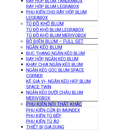
RAY HỘP BLUM TANDEMBOX
RAY HỘP BLUM LEGRABOX
PHỤ KIỆN CHO RÂY HỘP BLUM
LEGRABOX
TỦ ĐỒ KHÔ BLUM
TỦ ĐỒ KHÔ BLUM LEGRABOX
TỦ ĐỒ KHÔ BLUM MERIVOBOX
BỘ ĐIỆN BLUM – FULL SET
NGĂN KÉO BLUM
BỤC THANG NGĂN KÉO BLUM
RAY HỘP NGĂN KÉO BLUM
KHAY CHIA NGĂN KÉO BLUM
NGĂN KÉO GÓC BLUM SPACE
CORNER
KỆ GIA VỊ- NGĂN KÉO HẸP BLUM
SPACE TWIN
NGĂN KÉO DƯỚI CHẬU BLUM
MERIVOBOX
PHỤ KIỆN NỘI THẤT KHÁC
PHỤ KIỆN CỬA ĐI IMUNDEX
PHỤ KIỆN TỦ BẾP
PHỤ KIỆN TỦ ÁO
THIẾT BỊ GIA DỤNG