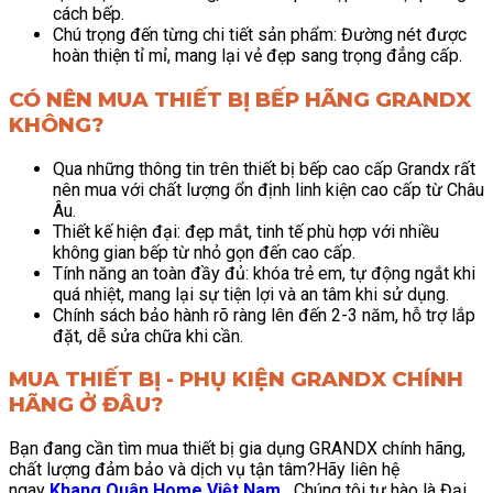
cách bếp.
Chú trọng đến từng chi tiết sản phẩm: Đường nét được
hoàn thiện tỉ mỉ, mang lại vẻ đẹp sang trọng đẳng cấp.
CÓ NÊN MUA THIẾT BỊ BẾP HÃNG GRANDX
KHÔNG?
Qua những thông tin trên thiết bị bếp cao cấp Grandx rất
nên mua với chất lượng ổn định linh kiện cao cấp từ Châu
Âu.
Thiết kế hiện đại: đẹp mắt, tinh tế phù hợp với nhiều
không gian bếp từ nhỏ gọn đến cao cấp.
Tính năng an toàn đầy đủ: khóa trẻ em, tự động ngắt khi
quá nhiệt, mang lại sự tiện lợi và an tâm khi sử dụng.
Chính sách bảo hành rõ ràng lên đến 2-3 năm, hỗ trợ lắp
đặt, dễ sửa chữa khi cần.
MUA THIẾT BỊ - PHỤ KIỆN GRANDX CHÍNH
HÃNG Ở ĐÂU?
Bạn đang cần tìm mua thiết bị gia dụng GRANDX chính hãng,
chất lượng đảm bảo và dịch vụ tận tâm?Hãy liên hệ
ngay
Khang Quân Home Việt Nam
.
Chúng tôi tự hào là Đại