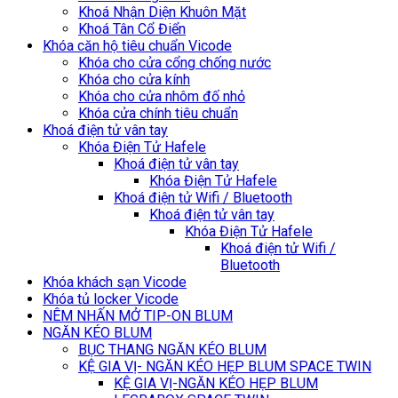
Khoá Nhận Diện Khuôn Mặt
Khoá Tân Cổ Điển
Khóa căn hộ tiêu chuẩn Vicode
Khóa cho cửa cổng chống nước
Khóa cho cửa kính
Khóa cho cửa nhôm đố nhỏ
Khóa cửa chính tiêu chuẩn
Khoá điện tử vân tay
Khóa Điện Tử Hafele
Khoá điện tử vân tay
Khóa Điện Tử Hafele
Khoá điện tử Wifi / Bluetooth
Khoá điện tử vân tay
Khóa Điện Tử Hafele
Khoá điện tử Wifi /
Bluetooth
Khóa khách sạn Vicode
Khóa tủ locker Vicode
NÊM NHẤN MỞ TIP-ON BLUM
NGĂN KÉO BLUM
BỤC THANG NGĂN KÉO BLUM
KỆ GIA VỊ- NGĂN KÉO HẸP BLUM SPACE TWIN
KỆ GIA VỊ-NGĂN KÉO HẸP BLUM