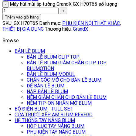
Máy hút mùi áp tường GrandX GX H70T65 số lượng
Thêm vào giỏ hàng
SKU:
GX H70T65
Danh mục:
PHỤ KIỆN NỘI THẤT KHÁC
,
THIẾT BỊ GIA DỤNG
Thương hiệu:
GrandX
Browse
BẢN LỀ BLUM
BẢN LỀ BLUM CLIP TOP
BẢN LỀ BLUM GIẢM CHẤN CLIP TOP
BLUMOTION
BẢN LỀ BLUM MODUL
CHẶN GÓC MỞ CHO BẢN LỀ BLUM
ĐẾ BẢN LỀ BLUM
NẮP BẢN LỀ BLUM
NÊM GIẢM CHẤN CHO BẢN LỀ BLUM
NÊM TIP-ON NHẤN MỞ BLUM
BỘ ĐIỆN BLUM - FULL SET
CỬA TRƯỢT XẾP ÂM BLUM REVEGO
HỆ THỐNG TAY NÂNG BLUM
HỘP LỰC TAY NÂNG BLUM
PHỤ KIỆN TAY NÂNG BLUM