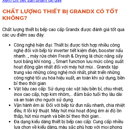
Xem chi tiết sản phẩm tại đây
CHẤT LƯỢNG THIẾT BỊ GRANDX CÓ TỐT
KHÔNG?
Chất lượng thiết bị bếp cao cấp Grandx được đánh giá tốt qua
các ưu điểm sau đây:
Công nghệ hiện đại: Thiết bị được tích hợp nhiều công
nghệ đối với bếp từ inverter tiết kiệm điện, booster nấu
nhanh…, máy rửa chén Fresh & Drying là chức năng sấy
tươi bằng khí nóng…, Smart function lưu mức công suất
hoạt động gần nhất đối với máy hút mùi… Grandx tập
trung vào những công nghệ mới nhất, phát triển những
công nghệ tối ưu hóa hiệu xuất, an toàn khi sử dụng, bền
bỉ theo thời gian.
Vật liệu cao cấp: Sử dụng các vật liệu bền bỉ, chịu nhiệt,
inox cao cấp, hợp kim nhôm,... đảm bảo tuổi thọ lâu dài
và an toàn cho người sử dụng.
Vận hành êm ái: Đối với bếp từ đun nấu nhanh, chia nhiệt
đều, ít lỗi kỹ thuật. Máy hút mùi hoạt động êm ái độ ồn
thấp, hút mùi mạnh và bền bỉ theo thời gian…
Đa dạng kiểu dáng thiết bị bếp cao cấp: Cung cấp nhiều
lựa chọn về kiểu dáng, màu sắc phù hợp với mọi phong