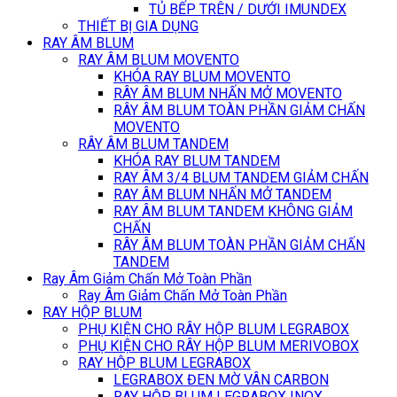
TỦ BẾP TRÊN / DƯỚI IMUNDEX
THIẾT BỊ GIA DỤNG
RAY ÂM BLUM
RAY ÂM BLUM MOVENTO
KHÓA RAY BLUM MOVENTO
RÂY ÂM BLUM NHẤN MỞ MOVENTO
RÂY ÂM BLUM TOÀN PHẦN GIẢM CHẤN
MOVENTO
RÂY ÂM BLUM TANDEM
KHÓA RAY BLUM TANDEM
RAY ÂM 3/4 BLUM TANDEM GIẢM CHẤN
RAY ÂM BLUM NHẤN MỞ TANDEM
RAY ÂM BLUM TANDEM KHÔNG GIẢM
CHẤN
RÂY ÂM BLUM TOÀN PHẦN GIẢM CHẤN
TANDEM
Ray Âm Giảm Chấn Mở Toàn Phần
Ray Âm Giảm Chấn Mở Toàn Phần
RAY HỘP BLUM
PHỤ KIỆN CHO RÂY HỘP BLUM LEGRABOX
PHỤ KIỆN CHO RÂY HỘP BLUM MERIVOBOX
RAY HỘP BLUM LEGRABOX
LEGRABOX ĐEN MỜ VÂN CARBON
RAY HỘP BLUM LEGRABOX INOX