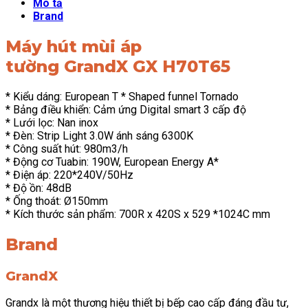
Mô tả
Brand
Máy hút mùi áp
tường GrandX GX H70T65
* Kiểu dáng: European T * Shaped funnel Tornado
* Bảng điều khiển: Cảm ứng Digital smart 3 cấp độ
* Lưới lọc: Nan inox
* Đèn: Strip Light 3.0W ánh sáng 6300K
* Công suất hút: 980m3/h
* Động cơ Tuabin: 190W, European Energy A*
* Điện áp: 220*240V/50Hz
* Độ ồn: 48dB
* Ống thoát: Ø150mm
* Kích thước sản phẩm: 700R x 420S x 529 *1024C mm
Brand
GrandX
Grandx là một thương hiệu thiết bị bếp cao cấp đáng đầu tư,