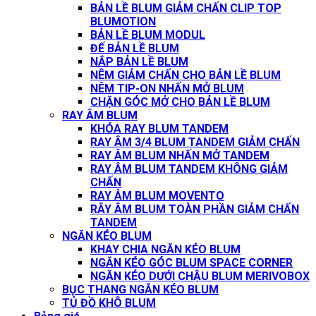
BẢN LỀ BLUM GIẢM CHẤN CLIP TOP
BLUMOTION
BẢN LỀ BLUM MODUL
ĐẾ BẢN LỀ BLUM
NẮP BẢN LỀ BLUM
NÊM GIẢM CHẤN CHO BẢN LỀ BLUM
NÊM TIP-ON NHẤN MỞ BLUM
CHẶN GÓC MỞ CHO BẢN LỀ BLUM
RAY ÂM BLUM
KHÓA RAY BLUM TANDEM
RAY ÂM 3/4 BLUM TANDEM GIẢM CHẤN
RAY ÂM BLUM NHẤN MỞ TANDEM
RAY ÂM BLUM TANDEM KHÔNG GIẢM
CHẤN
RAY ÂM BLUM MOVENTO
RÂY ÂM BLUM TOÀN PHẦN GIẢM CHẤN
TANDEM
NGĂN KÉO BLUM
KHAY CHIA NGĂN KÉO BLUM
NGĂN KÉO GÓC BLUM SPACE CORNER
NGĂN KÉO DƯỚI CHẬU BLUM MERIVOBOX
BỤC THANG NGĂN KÉO BLUM
TỦ ĐỒ KHÔ BLUM