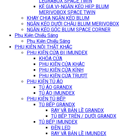
LEGRABOX SPACE TWIN
KỆ GIA VỊ-NGĂN KÉO HẸP BLUM
MERIVOBOX SPACE TWIN
KHAY CHIA NGĂN KÉO BLUM
NGĂN KÉO DƯỚI CHẬU BLUM MERIVOBOX
NGĂN KÉO GÓC BLUM SPACE CORNER
Phụ Kiện Chiếu Sáng
Phụ Kiện Chiếu Sáng
PHỤ KIỆN NỘI THẤT KHÁC
PHỤ KIỆN CỬA ĐI IMUNDEX
KHÓA CỬA
PHỤ KIỆN CỬA KHÁC
PHỤ KIỆN CỬA KÍNH
PHỤ KIỆN CỬA TRƯỢT
PHỤ KIỆN TỦ ÁO
TỦ ÁO GRANDX
TỦ ÁO IMUNDEX
PHỤ KIỆN TỦ BẾP
TỦ BẾP GRANDX
RAY VÀ BẢN LỀ GRANDX
TỦ BẾP TRÊN / DƯỚI GRANDX
TỦ BẾP IMUNDEX
ĐÈN LED
RAY VÀ BẢN LỀ IMUNDEX