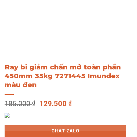
Ray bi giảm chấn mở toàn phần
450mm 35kg 7271445 Imundex
màu đen
Giá
Giá
185.000
₫
129.500
₫
gốc
hiện
là:
tại
185.000 ₫.
là:
CHAT ZALO
129.500 ₫.