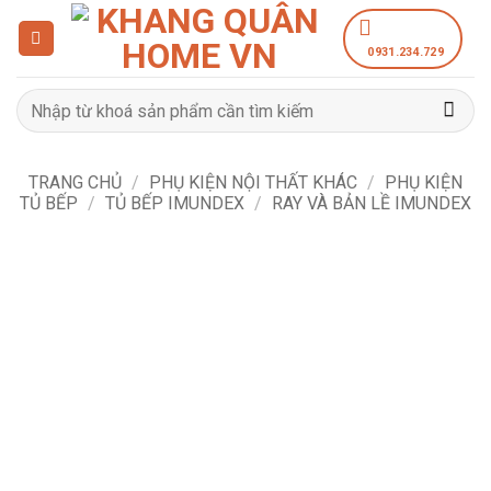
Bỏ
qua
0931.234.729
nội
dung
Tìm
kiếm:
TRANG CHỦ
/
PHỤ KIỆN NỘI THẤT KHÁC
/
PHỤ KIỆN
TỦ BẾP
/
TỦ BẾP IMUNDEX
/
RAY VÀ BẢN LỀ IMUNDEX