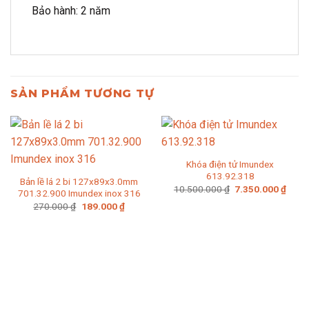
Bảo hành: 2 năm
SẢN PHẨM TƯƠNG TỰ
Khóa điện tử Imundex
613.92.318
Bản lề lá 2 bi 127x89x3.0mm
Giá
Giá
10.500.000
₫
7.350.000
₫
701.32.900 Imundex inox 316
gốc
hiện
Giá
Giá
270.000
₫
189.000
₫
là:
tại
gốc
hiện
10.500.000 ₫.
là:
là:
tại
7.350
270.000 ₫.
là:
189.000 ₫.