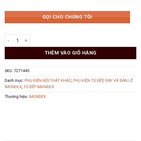
GỌI CHO CHÚNG TÔI
Ray bi giảm chấn mở toàn phần 450mm 35kg 7271445 Imundex
THÊM VÀO GIỎ HÀNG
SKU:
7271445
Danh mục:
PHỤ KIỆN NỘI THẤT KHÁC
,
PHỤ KIỆN TỦ BẾP
,
RAY VÀ BẢN LỀ
IMUNDEX
,
TỦ BẾP IMUNDEX
Thương hiệu:
IMUNDEX