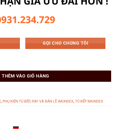
₫.
là:
91.000 ₫.
GỌI CHO CHÚNG TÔI
ần 300mm 25kg 7271930 Imundex màu đen số lượng
THÊM VÀO GIỎ HÀNG
C
,
PHỤ KIỆN TỦ BẾP
,
RAY VÀ BẢN LỀ IMUNDEX
,
TỦ BẾP IMUNDEX