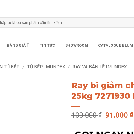
m
m:
BẢNG GIÁ
TIN TỨC
SHOWROOM
CATALOGUE BLUM
N TỦ BẾP
/
TỦ BẾP IMUNDEX
/
RAY VÀ BẢN LỀ IMUNDEX
Ray bi giảm 
25kg 7271930
Giá
130.000
₫
91.000
₫
gốc
là: