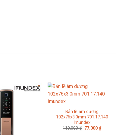
Bản lề âm dương
102x76x3.0mm 701.17.140
Imundex
Giá
Giá
110.000
₫
77.000
₫
gốc
hiện