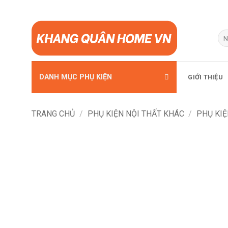
Bỏ
qua
Tì
kiế
nội
dung
DANH MỤC PHỤ KIỆN
GIỚI THIỆU
TRANG CHỦ
/
PHỤ KIỆN NỘI THẤT KHÁC
/
PHỤ KIỆ