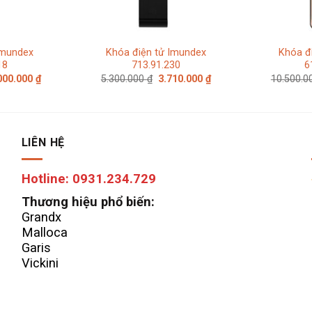
Imundex
Khóa điện tử Imundex
Khóa đ
18
713.91.230
6
á
Giá
Giá
Giá
000.000
₫
5.300.000
₫
3.710.000
₫
10.500.
c
hiện
gốc
hiện
tại
là:
tại
.000.000 ₫.
là:
5.300.000 ₫.
là:
7.000.000 ₫.
3.710.000 ₫.
LIÊN HỆ
Hotline: 0931.234.729
Thương hiệu phổ biến:
Grandx
Malloca
Garis
Vickini