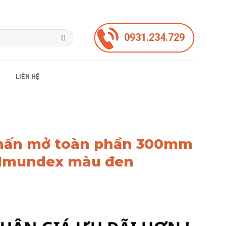
0931.234.729
LIÊN HỆ
chấn mở toàn phần 300mm
 Imundex màu đen
Giá
hiện
tại