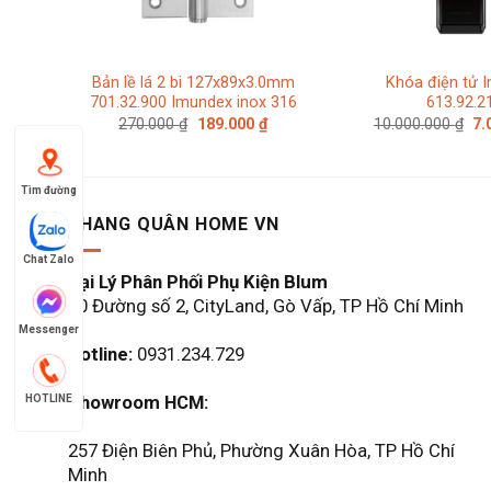
Bản lề lá 2 bi 127x89x3.0mm
Khóa điện tử 
701.32.900 Imundex inox 316
613.92.2
Giá
Giá
Gi
270.000
₫
189.000
₫
10.000.000
₫
7.
gốc
hiện
gố
là:
tại
là:
270.000 ₫.
là:
10
189.000 ₫.
Tìm đường
KHANG QUÂN HOME VN
Chat Zalo
Đại Lý Phân Phối Phụ Kiện Blum
60 Đường số 2, CityLand, Gò Vấp, TP Hồ Chí Minh
Messenger
Hotline:
0931.234.729
Showroom HCM:
HOTLINE
257 Điện Biên Phủ, Phường Xuân Hòa, TP Hồ Chí
Minh