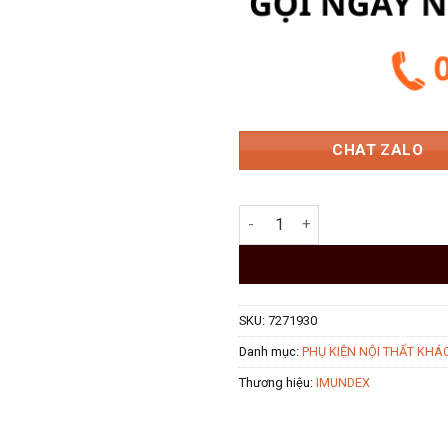
130.000 
CHAT ZALO
Ray bi giảm chấn mở toàn ph
SKU:
7271930
Danh mục:
PHỤ KIỆN NỘI THẤT KHÁ
Thương hiệu:
IMUNDEX