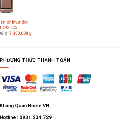
là:
tại
110.000 ₫.
là:
77.000 ₫.
iện tử Imundex
13.92.323
Giá
Giá
000
₫
7.350.000
₫
gốc
hiện
là:
tại
10.500.000 ₫.
là:
7.350.000 ₫.
PHƯƠNG THỨC THANH TOÁN
Khang Quân Home VN
Hotline : 0931.234.729