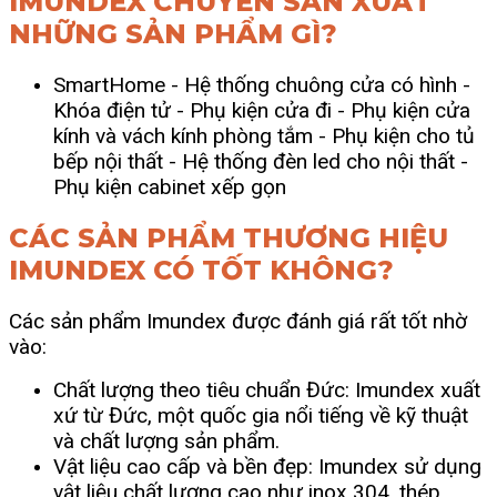
IMUNDEX CHUYÊN SẢN XUẤT
NHỮNG SẢN PHẨM GÌ?
SmartHome
- Hệ thống chuông cửa có hình
-
Khóa điện tử
- Phụ kiện cửa đi
- Phụ kiện cửa
kính và vách kính phòng tắm
- Phụ kiện cho tủ
bếp nội thất -
Hệ thống đèn led cho nội thất
-
Phụ kiện cabinet xếp gọn
CÁC SẢN PHẨM THƯƠNG HIỆU
IMUNDEX CÓ TỐT KHÔNG?
Các sản phẩm Imundex được đánh giá rất tốt nhờ
vào:
Chất lượng theo tiêu chuẩn Đức: Imundex xuất
xứ từ Đức, một quốc gia nổi tiếng về kỹ thuật
và chất lượng sản phẩm.
Vật liệu cao cấp và bền đẹp: Imundex sử dụng
vật liệu chất lượng cao như inox 304, thép