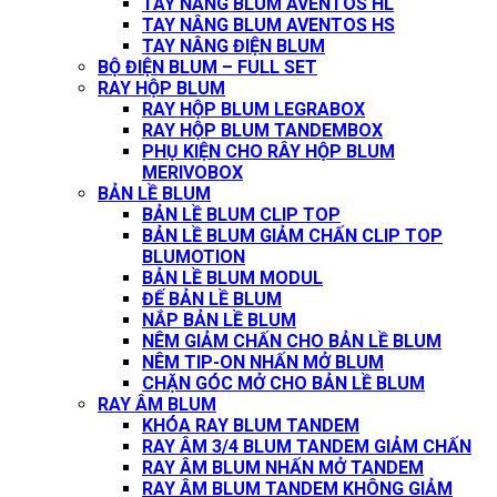
TAY NÂNG BLUM AVENTOS HL
TAY NÂNG BLUM AVENTOS HS
TAY NÂNG ĐIỆN BLUM
BỘ ĐIỆN BLUM – FULL SET
RAY HỘP BLUM
RAY HỘP BLUM LEGRABOX
RAY HỘP BLUM TANDEMBOX
PHỤ KIỆN CHO RÂY HỘP BLUM
MERIVOBOX
BẢN LỀ BLUM
BẢN LỀ BLUM CLIP TOP
BẢN LỀ BLUM GIẢM CHẤN CLIP TOP
BLUMOTION
BẢN LỀ BLUM MODUL
ĐẾ BẢN LỀ BLUM
NẮP BẢN LỀ BLUM
NÊM GIẢM CHẤN CHO BẢN LỀ BLUM
NÊM TIP-ON NHẤN MỞ BLUM
CHẶN GÓC MỞ CHO BẢN LỀ BLUM
RAY ÂM BLUM
KHÓA RAY BLUM TANDEM
RAY ÂM 3/4 BLUM TANDEM GIẢM CHẤN
RAY ÂM BLUM NHẤN MỞ TANDEM
RAY ÂM BLUM TANDEM KHÔNG GIẢM