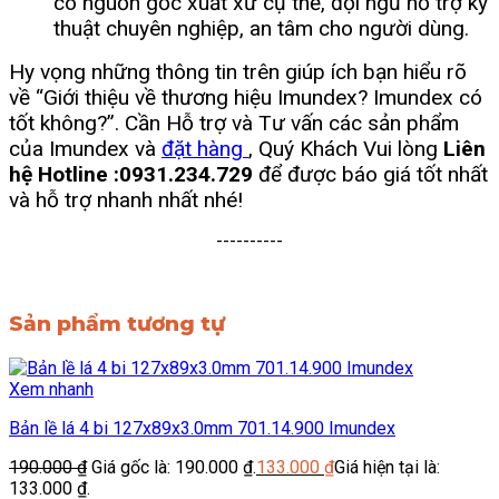
có nguồn gốc xuất xứ cụ thể, đội ngũ hỗ trợ kỹ
thuật chuyên nghiệp, an tâm cho người dùng.
Hy vọng những thông tin trên giúp ích bạn hiểu rõ
về “Giới thiệu về thương hiệu Imundex? Imundex có
tốt không?”. Cần Hỗ trợ và Tư vấn các sản phẩm
của Imundex và
đặt hàng
, Quý Khách Vui lòng
Liên
hệ Hotline :0931.234.729
để được báo giá tốt nhất
và hỗ trợ nhanh nhất nhé!
----------
Sản phẩm tương tự
Xem nhanh
Bản lề lá 4 bi 127x89x3.0mm 701.14.900 Imundex
190.000
₫
Giá gốc là: 190.000 ₫.
133.000
₫
Giá hiện tại là:
133.000 ₫.