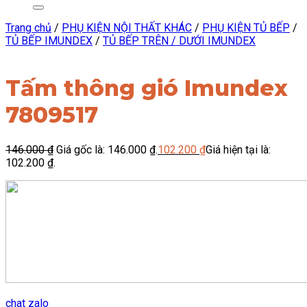
Trang chủ
/
PHỤ KIỆN NỘI THẤT KHÁC
/
PHỤ KIỆN TỦ BẾP
/
TỦ BẾP IMUNDEX
/
TỦ BẾP TRÊN / DƯỚI IMUNDEX
Tấm thông gió Imundex
7809517
146.000
₫
Giá gốc là: 146.000 ₫.
102.200
₫
Giá hiện tại là:
102.200 ₫.
chat zalo