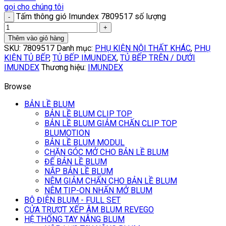
gọi cho chúng tôi
Tấm thông gió Imundex 7809517 số lượng
Thêm vào giỏ hàng
SKU:
7809517
Danh mục:
PHỤ KIỆN NỘI THẤT KHÁC
,
PHỤ
KIỆN TỦ BẾP
,
TỦ BẾP IMUNDEX
,
TỦ BẾP TRÊN / DƯỚI
IMUNDEX
Thương hiệu:
IMUNDEX
Browse
BẢN LỀ BLUM
BẢN LỀ BLUM CLIP TOP
BẢN LỀ BLUM GIẢM CHẤN CLIP TOP
BLUMOTION
BẢN LỀ BLUM MODUL
CHẶN GÓC MỞ CHO BẢN LỀ BLUM
ĐẾ BẢN LỀ BLUM
NẮP BẢN LỀ BLUM
NÊM GIẢM CHẤN CHO BẢN LỀ BLUM
NÊM TIP-ON NHẤN MỞ BLUM
BỘ ĐIỆN BLUM - FULL SET
CỬA TRƯỢT XẾP ÂM BLUM REVEGO
HỆ THỐNG TAY NÂNG BLUM