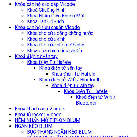
Khóa căn hộ cao cấp Vicode
Khoá Chuông Hình
Khoá Nhận Diện Khuôn Mặt
Khoá Tân Cổ Điển
Khóa căn hộ tiêu chuẩn Vicode
Khóa cho cửa cổng chống nước
Khóa cho cửa kính
Khóa cho cửa nhôm đố nhỏ
Khóa cửa chính tiêu chuẩn
Khoá điện tử vân tay
Khóa Điện Tử Hafele
Khoá điện tử vân tay
Khóa Điện Tử Hafele
Khoá điện tử Wifi / Bluetooth
Khoá điện tử vân tay
Khóa Điện Tử Hafele
Khoá điện tử Wifi /
Bluetooth
Khóa khách sạn Vicode
Khóa tủ locker Vicode
NÊM NHẤN MỞ TIP-ON BLUM
NGĂN KÉO BLUM
BỤC THANG NGĂN KÉO BLUM