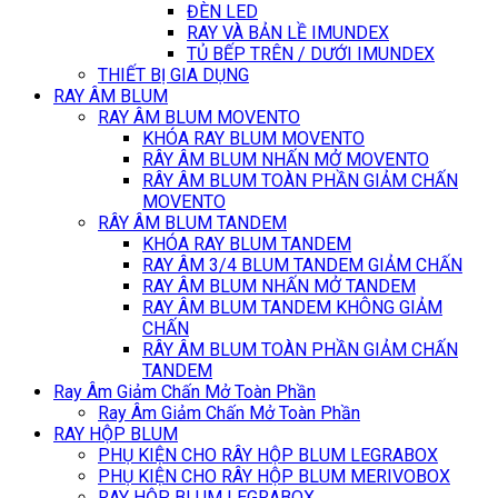
ĐÈN LED
RAY VÀ BẢN LỀ IMUNDEX
TỦ BẾP TRÊN / DƯỚI IMUNDEX
THIẾT BỊ GIA DỤNG
RAY ÂM BLUM
RAY ÂM BLUM MOVENTO
KHÓA RAY BLUM MOVENTO
RÂY ÂM BLUM NHẤN MỞ MOVENTO
RÂY ÂM BLUM TOÀN PHẦN GIẢM CHẤN
MOVENTO
RÂY ÂM BLUM TANDEM
KHÓA RAY BLUM TANDEM
RAY ÂM 3/4 BLUM TANDEM GIẢM CHẤN
RAY ÂM BLUM NHẤN MỞ TANDEM
RAY ÂM BLUM TANDEM KHÔNG GIẢM
CHẤN
RÂY ÂM BLUM TOÀN PHẦN GIẢM CHẤN
TANDEM
Ray Âm Giảm Chấn Mở Toàn Phần
Ray Âm Giảm Chấn Mở Toàn Phần
RAY HỘP BLUM
PHỤ KIỆN CHO RÂY HỘP BLUM LEGRABOX
PHỤ KIỆN CHO RÂY HỘP BLUM MERIVOBOX
RAY HỘP BLUM LEGRABOX