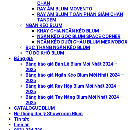
CHẤN
RAY ÂM BLUM MOVENTO
RÂY ÂM BLUM TOÀN PHẦN GIẢM CHẤN
TANDEM
NGĂN KÉO BLUM
KHAY CHIA NGĂN KÉO BLUM
NGĂN KÉO GÓC BLUM SPACE CORNER
NGĂN KÉO DƯỚI CHẬU BLUM MERIVOBOX
BỤC THANG NGĂN KÉO BLUM
TỦ ĐỒ KHÔ BLUM
Bảng giá
Bảng báo giá Bản Lề Blum Mới Nhất 2024 –
2025
Bảng báo giá Ngăn Kéo Blum Mới Nhất 2024 –
2025
Bảng báo giá Ray Hộp Blum Mới Nhất 2024 –
2025
Bảng báo giá Tay Nâng Blum Mới Nhất 2024 –
2025
CATALOGUE BLUM
Hệ thống đại lý Showroom Blum
Tin tức
Liên hệ