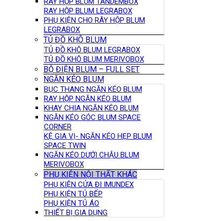
RAY HỘP BLUM TANDEMBOX
RAY HỘP BLUM LEGRABOX
PHỤ KIỆN CHO RÂY HỘP BLUM
LEGRABOX
TỦ ĐỒ KHÔ BLUM
TỦ ĐỒ KHÔ BLUM LEGRABOX
TỦ ĐỒ KHÔ BLUM MERIVOBOX
BỘ ĐIỆN BLUM – FULL SET
NGĂN KÉO BLUM
BỤC THANG NGĂN KÉO BLUM
RAY HỘP NGĂN KÉO BLUM
KHAY CHIA NGĂN KÉO BLUM
NGĂN KÉO GÓC BLUM SPACE
CORNER
KỆ GIA VỊ- NGĂN KÉO HẸP BLUM
SPACE TWIN
NGĂN KÉO DƯỚI CHẬU BLUM
MERIVOBOX
PHỤ KIỆN NỘI THẤT KHÁC
PHỤ KIỆN CỬA ĐI IMUNDEX
PHỤ KIỆN TỦ BẾP
PHỤ KIỆN TỦ ÁO
THIẾT BỊ GIA DỤNG