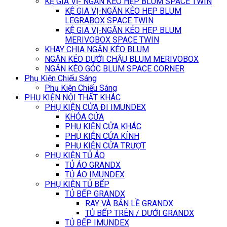
KỆ GIA VỊ- NGĂN KÉO HẸP BLUM SPACE TWIN
KỆ GIA VỊ-NGĂN KÉO HẸP BLUM
LEGRABOX SPACE TWIN
KỆ GIA VỊ-NGĂN KÉO HẸP BLUM
MERIVOBOX SPACE TWIN
KHAY CHIA NGĂN KÉO BLUM
NGĂN KÉO DƯỚI CHẬU BLUM MERIVOBOX
NGĂN KÉO GÓC BLUM SPACE CORNER
Phụ Kiện Chiếu Sáng
Phụ Kiện Chiếu Sáng
PHỤ KIỆN NỘI THẤT KHÁC
PHỤ KIỆN CỬA ĐI IMUNDEX
KHÓA CỬA
PHỤ KIỆN CỬA KHÁC
PHỤ KIỆN CỬA KÍNH
PHỤ KIỆN CỬA TRƯỢT
PHỤ KIỆN TỦ ÁO
TỦ ÁO GRANDX
TỦ ÁO IMUNDEX
PHỤ KIỆN TỦ BẾP
TỦ BẾP GRANDX
RAY VÀ BẢN LỀ GRANDX
TỦ BẾP TRÊN / DƯỚI GRANDX
TỦ BẾP IMUNDEX