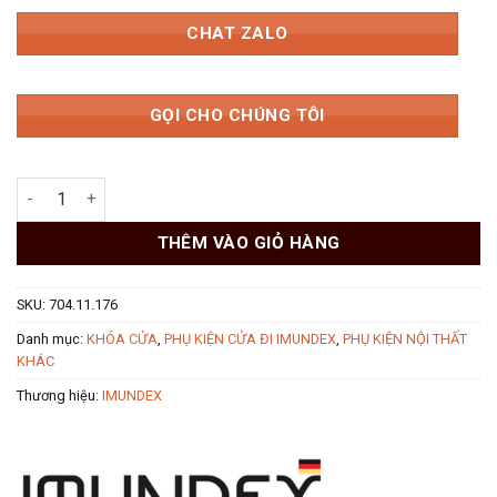
CHAT ZALO
GỌI CHO CHÚNG TÔI
Tay nắm tròn 1 đầu bấm và 1 đầu rãnh Imundex 704.11.176 số 
THÊM VÀO GIỎ HÀNG
SKU:
704.11.176
Danh mục:
KHÓA CỬA
,
PHỤ KIỆN CỬA ĐI IMUNDEX
,
PHỤ KIỆN NỘI THẤT
KHÁC
Thương hiệu:
IMUNDEX