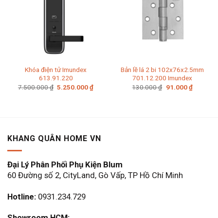
Khóa điện tử Imundex
Bản lề lá 2 bi 102x76x2.5mm
613.91.220
701.12.200 Imundex
Giá
Giá
Giá
Giá
7.500.000
₫
5.250.000
₫
130.000
₫
91.000
₫
gốc
hiện
gốc
hiện
là:
tại
là:
tại
7.500.000 ₫.
là:
130.000 ₫.
là:
5.250.000 ₫.
91.000 ₫
KHANG QUÂN HOME VN
Đại Lý Phân Phối Phụ Kiện Blum
60 Đường số 2, CityLand, Gò Vấp, TP Hồ Chí Minh
Hotline:
0931.234.729
Showroom HCM: