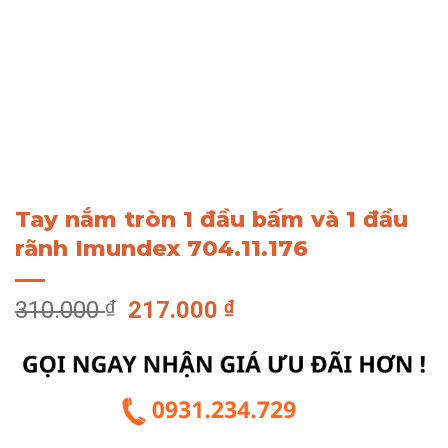
Tay nắm tròn 1 đầu bấm và 1 đầu
rãnh Imundex 704.11.176
Giá
Giá
310.000
₫
217.000
₫
gốc
hiện
là:
tại
310.000 ₫.
là:
217.000 ₫.