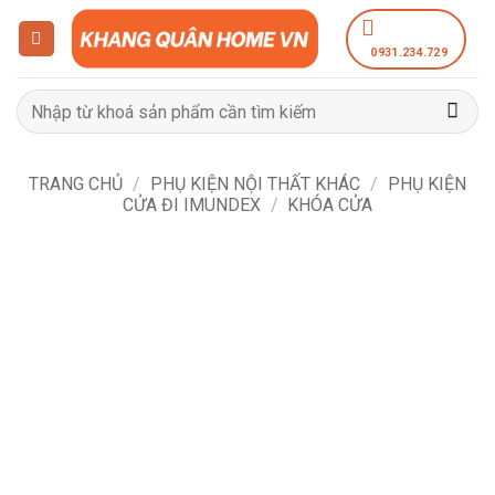
Bỏ
qua
0931.234.729
nội
dung
Tìm
kiếm:
TRANG CHỦ
/
PHỤ KIỆN NỘI THẤT KHÁC
/
PHỤ KIỆN
CỬA ĐI IMUNDEX
/
KHÓA CỬA