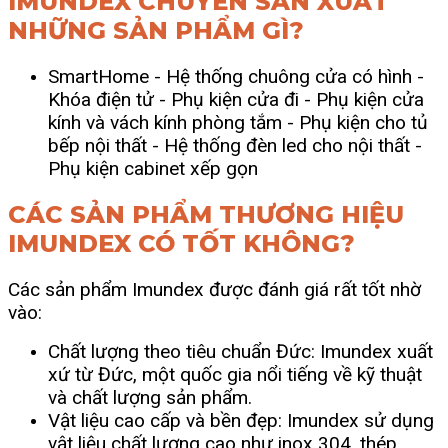
IMUNDEX CHUYÊN SẢN XUẤT
NHỮNG SẢN PHẨM GÌ?
SmartHome
- Hệ thống chuông cửa có hình
-
Khóa điện tử
- Phụ kiện cửa đi
- Phụ kiện cửa
kính và vách kính phòng tắm
- Phụ kiện cho tủ
bếp nội thất -
Hệ thống đèn led cho nội thất
-
Phụ kiện cabinet xếp gọn
CÁC SẢN PHẨM THƯƠNG HIỆU
IMUNDEX CÓ TỐT KHÔNG?
Các sản phẩm Imundex được đánh giá rất tốt nhờ
vào:
Chất lượng theo tiêu chuẩn Đức: Imundex xuất
xứ từ Đức, một quốc gia nổi tiếng về kỹ thuật
và chất lượng sản phẩm.
Vật liệu cao cấp và bền đẹp: Imundex sử dụng
vật liệu chất lượng cao như inox 304, thép