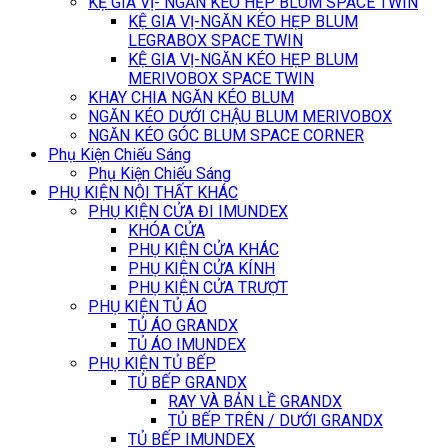
KỆ GIA VỊ- NGĂN KÉO HẸP BLUM SPACE TWIN
KỆ GIA VỊ-NGĂN KÉO HẸP BLUM
LEGRABOX SPACE TWIN
KỆ GIA VỊ-NGĂN KÉO HẸP BLUM
MERIVOBOX SPACE TWIN
KHAY CHIA NGĂN KÉO BLUM
NGĂN KÉO DƯỚI CHẬU BLUM MERIVOBOX
NGĂN KÉO GÓC BLUM SPACE CORNER
Phụ Kiện Chiếu Sáng
Phụ Kiện Chiếu Sáng
PHỤ KIỆN NỘI THẤT KHÁC
PHỤ KIỆN CỬA ĐI IMUNDEX
KHÓA CỬA
PHỤ KIỆN CỬA KHÁC
PHỤ KIỆN CỬA KÍNH
PHỤ KIỆN CỬA TRƯỢT
PHỤ KIỆN TỦ ÁO
TỦ ÁO GRANDX
TỦ ÁO IMUNDEX
PHỤ KIỆN TỦ BẾP
TỦ BẾP GRANDX
RAY VÀ BẢN LỀ GRANDX
TỦ BẾP TRÊN / DƯỚI GRANDX
TỦ BẾP IMUNDEX