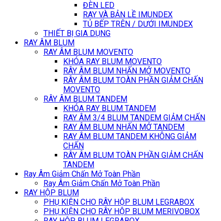
ĐÈN LED
RAY VÀ BẢN LỀ IMUNDEX
TỦ BẾP TRÊN / DƯỚI IMUNDEX
THIẾT BỊ GIA DỤNG
RAY ÂM BLUM
RAY ÂM BLUM MOVENTO
KHÓA RAY BLUM MOVENTO
RÂY ÂM BLUM NHẤN MỞ MOVENTO
RÂY ÂM BLUM TOÀN PHẦN GIẢM CHẤN
MOVENTO
RÂY ÂM BLUM TANDEM
KHÓA RAY BLUM TANDEM
RAY ÂM 3/4 BLUM TANDEM GIẢM CHẤN
RAY ÂM BLUM NHẤN MỞ TANDEM
RAY ÂM BLUM TANDEM KHÔNG GIẢM
CHẤN
RÂY ÂM BLUM TOÀN PHẦN GIẢM CHẤN
TANDEM
Ray Âm Giảm Chấn Mở Toàn Phần
Ray Âm Giảm Chấn Mở Toàn Phần
RAY HỘP BLUM
PHỤ KIỆN CHO RÂY HỘP BLUM LEGRABOX
PHỤ KIỆN CHO RÂY HỘP BLUM MERIVOBOX
RAY HỘP BLUM LEGRABOX