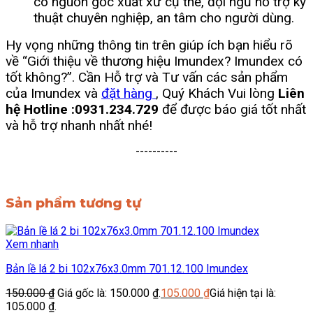
có nguồn gốc xuất xứ cụ thể, đội ngũ hỗ trợ kỹ
thuật chuyên nghiệp, an tâm cho người dùng.
Hy vọng những thông tin trên giúp ích bạn hiểu rõ
về “Giới thiệu về thương hiệu Imundex? Imundex có
tốt không?”. Cần Hỗ trợ và Tư vấn các sản phẩm
của Imundex và
đặt hàng
, Quý Khách Vui lòng
Liên
hệ Hotline :0931.234.729
để được báo giá tốt nhất
và hỗ trợ nhanh nhất nhé!
----------
Sản phẩm tương tự
Xem nhanh
Bản lề lá 2 bi 102x76x3.0mm 701.12.100 Imundex
150.000
₫
Giá gốc là: 150.000 ₫.
105.000
₫
Giá hiện tại là:
105.000 ₫.