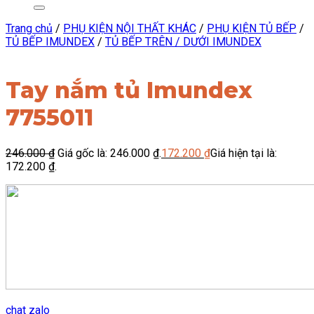
Trang chủ
/
PHỤ KIỆN NỘI THẤT KHÁC
/
PHỤ KIỆN TỦ BẾP
/
TỦ BẾP IMUNDEX
/
TỦ BẾP TRÊN / DƯỚI IMUNDEX
Tay nắm tủ Imundex
7755011
246.000
₫
Giá gốc là: 246.000 ₫.
172.200
₫
Giá hiện tại là:
172.200 ₫.
chat zalo