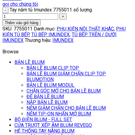
gọi cho chúng tôi
Tay nắm tủ Imundex 7755011 số lượng
Thêm vào giỏ hàng
SKU:
7755011
Danh mục:
PHỤ KIỆN NỘI THẤT KHÁC
,
PHỤ
KIỆN TỦ BẾP
,
TỦ BẾP IMUNDEX
,
TỦ BẾP TRÊN / DƯỚI
IMUNDEX
Thương hiệu:
IMUNDEX
Browse
BẢN LỀ BLUM
BẢN LỀ BLUM CLIP TOP
BẢN LỀ BLUM GIẢM CHẤN CLIP TOP
BLUMOTION
BẢN LỀ BLUM MODUL
CHẶN GÓC MỞ CHO BẢN LỀ BLUM
ĐẾ BẢN LỀ BLUM
NẮP BẢN LỀ BLUM
NÊM GIẢM CHẤN CHO BẢN LỀ BLUM
NÊM TIP-ON NHẤN MỞ BLUM
BỘ ĐIỆN BLUM - FULL SET
CỬA TRƯỢT XẾP ÂM BLUM REVEGO
HỆ THỐNG TAY NÂNG BLUM