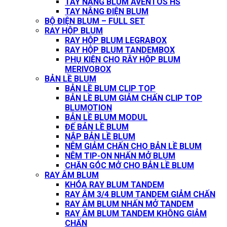
TAY NÂNG BLUM AVENTOS HS
TAY NÂNG ĐIỆN BLUM
BỘ ĐIỆN BLUM – FULL SET
RAY HỘP BLUM
RAY HỘP BLUM LEGRABOX
RAY HỘP BLUM TANDEMBOX
PHỤ KIỆN CHO RÂY HỘP BLUM
MERIVOBOX
BẢN LỀ BLUM
BẢN LỀ BLUM CLIP TOP
BẢN LỀ BLUM GIẢM CHẤN CLIP TOP
BLUMOTION
BẢN LỀ BLUM MODUL
ĐẾ BẢN LỀ BLUM
NẮP BẢN LỀ BLUM
NÊM GIẢM CHẤN CHO BẢN LỀ BLUM
NÊM TIP-ON NHẤN MỞ BLUM
CHẶN GÓC MỞ CHO BẢN LỀ BLUM
RAY ÂM BLUM
KHÓA RAY BLUM TANDEM
RAY ÂM 3/4 BLUM TANDEM GIẢM CHẤN
RAY ÂM BLUM NHẤN MỞ TANDEM
RAY ÂM BLUM TANDEM KHÔNG GIẢM
CHẤN