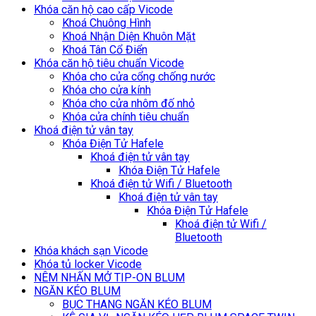
Khóa căn hộ cao cấp Vicode
Khoá Chuông Hình
Khoá Nhận Diện Khuôn Mặt
Khoá Tân Cổ Điển
Khóa căn hộ tiêu chuẩn Vicode
Khóa cho cửa cổng chống nước
Khóa cho cửa kính
Khóa cho cửa nhôm đố nhỏ
Khóa cửa chính tiêu chuẩn
Khoá điện tử vân tay
Khóa Điện Tử Hafele
Khoá điện tử vân tay
Khóa Điện Tử Hafele
Khoá điện tử Wifi / Bluetooth
Khoá điện tử vân tay
Khóa Điện Tử Hafele
Khoá điện tử Wifi /
Bluetooth
Khóa khách sạn Vicode
Khóa tủ locker Vicode
NÊM NHẤN MỞ TIP-ON BLUM
NGĂN KÉO BLUM
BỤC THANG NGĂN KÉO BLUM