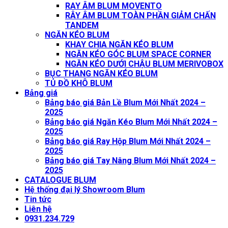
RAY ÂM BLUM MOVENTO
RÂY ÂM BLUM TOÀN PHẦN GIẢM CHẤN
TANDEM
NGĂN KÉO BLUM
KHAY CHIA NGĂN KÉO BLUM
NGĂN KÉO GÓC BLUM SPACE CORNER
NGĂN KÉO DƯỚI CHẬU BLUM MERIVOBOX
BỤC THANG NGĂN KÉO BLUM
TỦ ĐỒ KHÔ BLUM
Bảng giá
Bảng báo giá Bản Lề Blum Mới Nhất 2024 –
2025
Bảng báo giá Ngăn Kéo Blum Mới Nhất 2024 –
2025
Bảng báo giá Ray Hộp Blum Mới Nhất 2024 –
2025
Bảng báo giá Tay Nâng Blum Mới Nhất 2024 –
2025
CATALOGUE BLUM
Hệ thống đại lý Showroom Blum
Tin tức
Liên hệ
0931.234.729