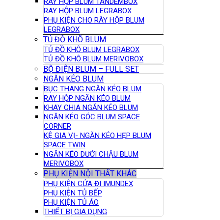
RAY HỘP BLUM TANDEMBOX
RAY HỘP BLUM LEGRABOX
PHỤ KIỆN CHO RÂY HỘP BLUM
LEGRABOX
TỦ ĐỒ KHÔ BLUM
TỦ ĐỒ KHÔ BLUM LEGRABOX
TỦ ĐỒ KHÔ BLUM MERIVOBOX
BỘ ĐIỆN BLUM – FULL SET
NGĂN KÉO BLUM
BỤC THANG NGĂN KÉO BLUM
RAY HỘP NGĂN KÉO BLUM
KHAY CHIA NGĂN KÉO BLUM
NGĂN KÉO GÓC BLUM SPACE
CORNER
KỆ GIA VỊ- NGĂN KÉO HẸP BLUM
SPACE TWIN
NGĂN KÉO DƯỚI CHẬU BLUM
MERIVOBOX
PHỤ KIỆN NỘI THẤT KHÁC
PHỤ KIỆN CỬA ĐI IMUNDEX
PHỤ KIỆN TỦ BẾP
PHỤ KIỆN TỦ ÁO
THIẾT BỊ GIA DỤNG