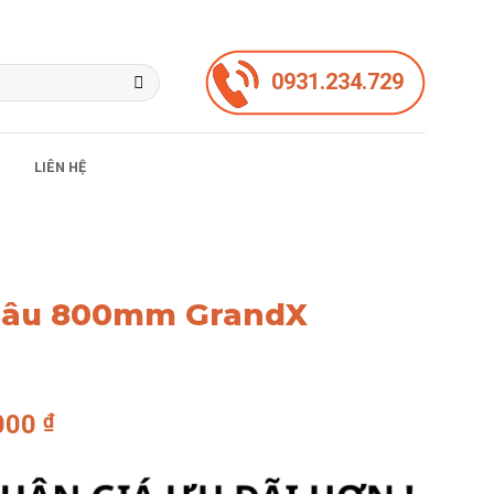
0931.234.729
LIÊN HỆ
n âu 800mm GrandX
Giá
.000
₫
hiện
tại