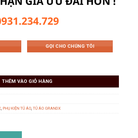
000 ₫.
là:
2.847.000 ₫.
GỌI CHO CHÚNG TÔI
dX XM.80B số lượng
THÊM VÀO GIỎ HÀNG
C
,
PHỤ KIỆN TỦ ÁO
,
TỦ ÁO GRANDX