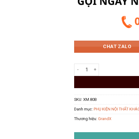
4.380.
CHAT ZALO
Giá treo quần âu 800mm Gran
SKU:
XM.80B
Danh mục:
PHỤ KIỆN NỘI THẤT KHÁ
Thương hiệu:
GrandX