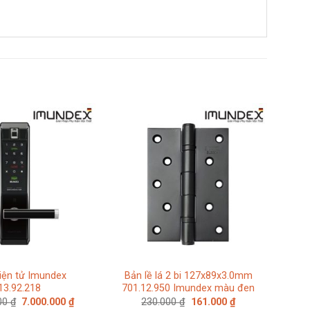
iện tử Imundex
Bản lề lá 2 bi 127x89x3.0mm
13.92.218
701.12.950 Imundex màu đen
Giá
Giá
Giá
Giá
000
₫
7.000.000
₫
230.000
₫
161.000
₫