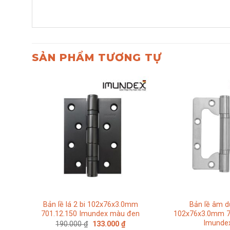
SẢN PHẨM TƯƠNG TỰ
Bản lề lá 2 bi 102x76x3.0mm
Bản lề âm 
701.12.150 Imundex màu đen
102x76x3.0mm 7
Imunde
Giá
Giá
190.000
₫
133.000
₫