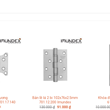
dương
Bản lề lá 2 bi 102x76x2.5mm
Khóa đ
01.17.140
701.12.200 Imundex
6
x
Giá
Giá
130.000
₫
91.000
₫
10.000.