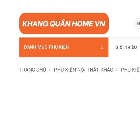
Bỏ
qua
Tì
kiế
nội
dung
DANH MỤC PHỤ KIỆN
GIỚI THIỆU
TRANG CHỦ
/
PHỤ KIỆN NỘI THẤT KHÁC
/
PHỤ KIỆ