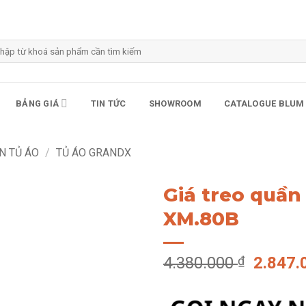
m
m:
BẢNG GIÁ
TIN TỨC
SHOWROOM
CATALOGUE BLUM
N TỦ ÁO
/
TỦ ÁO GRANDX
Giá treo quầ
XM.80B
Giá
4.380.000
₫
2.847
gốc
là: