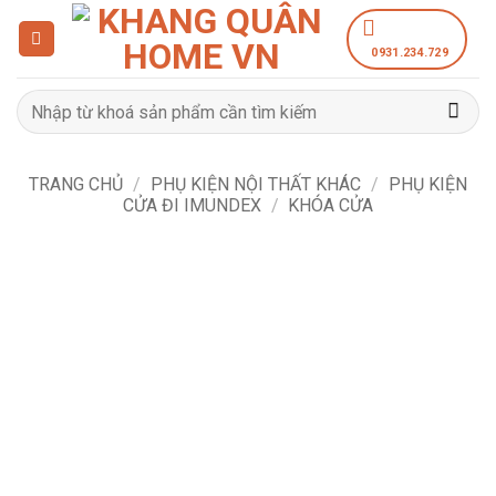
Bỏ
qua
0931.234.729
nội
dung
Tìm
kiếm:
TRANG CHỦ
/
PHỤ KIỆN NỘI THẤT KHÁC
/
PHỤ KIỆN
CỬA ĐI IMUNDEX
/
KHÓA CỬA