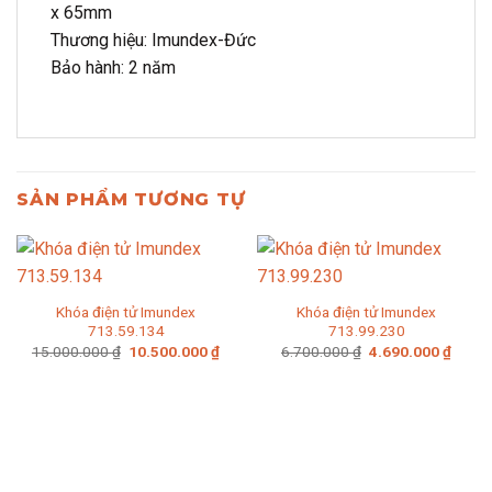
x 65mm
Thương hiệu: Imundex-Đức
Bảo hành: 2 năm
SẢN PHẨM TƯƠNG TỰ
Khóa điện tử Imundex
Khóa điện tử Imundex
713.59.134
713.99.230
Giá
Giá
Giá
Giá
15.000.000
₫
10.500.000
₫
6.700.000
₫
4.690.000
₫
gốc
hiện
gốc
hiện
là:
tại
là:
tại
15.000.000 ₫.
là:
6.700.000 ₫.
là:
10.500.000 ₫.
4.690