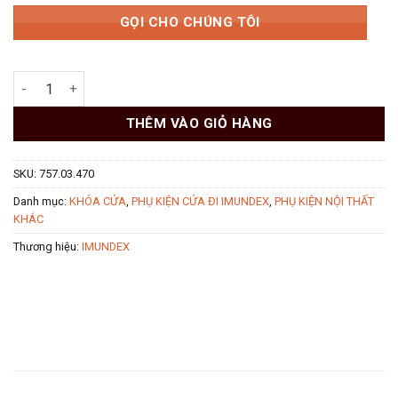
GỌI CHO CHÚNG TÔI
Ruột khóa đầu vặn đầu chìa 70mm 757.03.470 Imundex số lượn
THÊM VÀO GIỎ HÀNG
SKU:
757.03.470
Danh mục:
KHÓA CỬA
,
PHỤ KIỆN CỬA ĐI IMUNDEX
,
PHỤ KIỆN NỘI THẤT
KHÁC
Thương hiệu:
IMUNDEX