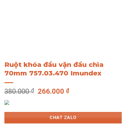
Ruột khóa đầu vặn đầu chìa
70mm 757.03.470 Imundex
Giá
Giá
380.000
₫
266.000
₫
gốc
hiện
là:
tại
380.000 ₫.
là:
CHAT ZALO
266.000 ₫.