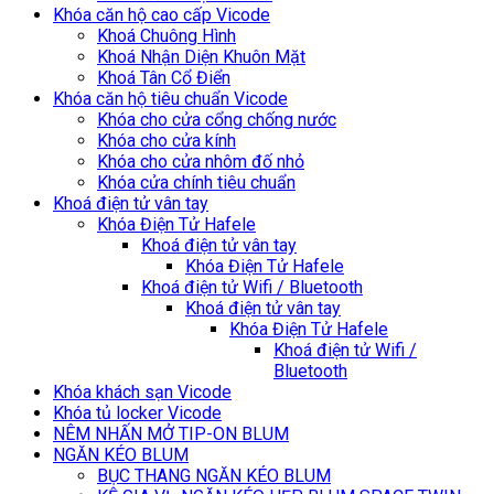
Khóa căn hộ cao cấp Vicode
Khoá Chuông Hình
Khoá Nhận Diện Khuôn Mặt
Khoá Tân Cổ Điển
Khóa căn hộ tiêu chuẩn Vicode
Khóa cho cửa cổng chống nước
Khóa cho cửa kính
Khóa cho cửa nhôm đố nhỏ
Khóa cửa chính tiêu chuẩn
Khoá điện tử vân tay
Khóa Điện Tử Hafele
Khoá điện tử vân tay
Khóa Điện Tử Hafele
Khoá điện tử Wifi / Bluetooth
Khoá điện tử vân tay
Khóa Điện Tử Hafele
Khoá điện tử Wifi /
Bluetooth
Khóa khách sạn Vicode
Khóa tủ locker Vicode
NÊM NHẤN MỞ TIP-ON BLUM
NGĂN KÉO BLUM
BỤC THANG NGĂN KÉO BLUM