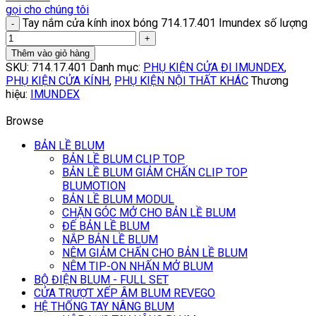
gọi cho chúng tôi
Tay nắm cửa kính inox bóng 714.17.401 Imundex số lượng
Thêm vào giỏ hàng
SKU:
714.17.401
Danh mục:
PHỤ KIỆN CỬA ĐI IMUNDEX
,
PHỤ KIỆN CỬA KÍNH
,
PHỤ KIỆN NỘI THẤT KHÁC
Thương
hiệu:
IMUNDEX
Browse
BẢN LỀ BLUM
BẢN LỀ BLUM CLIP TOP
BẢN LỀ BLUM GIẢM CHẤN CLIP TOP
BLUMOTION
BẢN LỀ BLUM MODUL
CHẶN GÓC MỞ CHO BẢN LỀ BLUM
ĐẾ BẢN LỀ BLUM
NẮP BẢN LỀ BLUM
NÊM GIẢM CHẤN CHO BẢN LỀ BLUM
NÊM TIP-ON NHẤN MỞ BLUM
BỘ ĐIỆN BLUM - FULL SET
CỬA TRƯỢT XẾP ÂM BLUM REVEGO
HỆ THỐNG TAY NÂNG BLUM