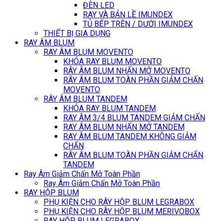
ĐÈN LED
RAY VÀ BẢN LỀ IMUNDEX
TỦ BẾP TRÊN / DƯỚI IMUNDEX
THIẾT BỊ GIA DỤNG
RAY ÂM BLUM
RAY ÂM BLUM MOVENTO
KHÓA RAY BLUM MOVENTO
RÂY ÂM BLUM NHẤN MỞ MOVENTO
RÂY ÂM BLUM TOÀN PHẦN GIẢM CHẤN
MOVENTO
RÂY ÂM BLUM TANDEM
KHÓA RAY BLUM TANDEM
RAY ÂM 3/4 BLUM TANDEM GIẢM CHẤN
RAY ÂM BLUM NHẤN MỞ TANDEM
RAY ÂM BLUM TANDEM KHÔNG GIẢM
CHẤN
RÂY ÂM BLUM TOÀN PHẦN GIẢM CHẤN
TANDEM
Ray Âm Giảm Chấn Mở Toàn Phần
Ray Âm Giảm Chấn Mở Toàn Phần
RAY HỘP BLUM
PHỤ KIỆN CHO RÂY HỘP BLUM LEGRABOX
PHỤ KIỆN CHO RÂY HỘP BLUM MERIVOBOX
RAY HỘP BLUM LEGRABOX