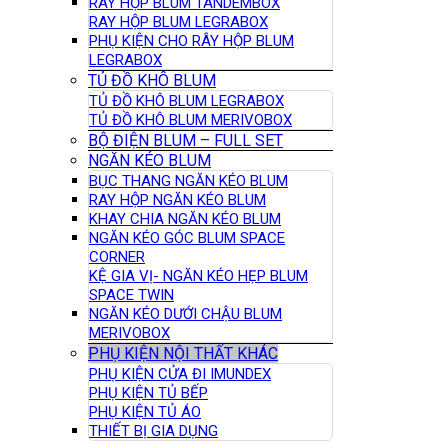
RAY HỘP BLUM TANDEMBOX
RAY HỘP BLUM LEGRABOX
PHỤ KIỆN CHO RÂY HỘP BLUM
LEGRABOX
TỦ ĐỒ KHÔ BLUM
TỦ ĐỒ KHÔ BLUM LEGRABOX
TỦ ĐỒ KHÔ BLUM MERIVOBOX
BỘ ĐIỆN BLUM – FULL SET
NGĂN KÉO BLUM
BỤC THANG NGĂN KÉO BLUM
RAY HỘP NGĂN KÉO BLUM
KHAY CHIA NGĂN KÉO BLUM
NGĂN KÉO GÓC BLUM SPACE
CORNER
KỆ GIA VỊ- NGĂN KÉO HẸP BLUM
SPACE TWIN
NGĂN KÉO DƯỚI CHẬU BLUM
MERIVOBOX
PHỤ KIỆN NỘI THẤT KHÁC
PHỤ KIỆN CỬA ĐI IMUNDEX
PHỤ KIỆN TỦ BẾP
PHỤ KIỆN TỦ ÁO
THIẾT BỊ GIA DỤNG