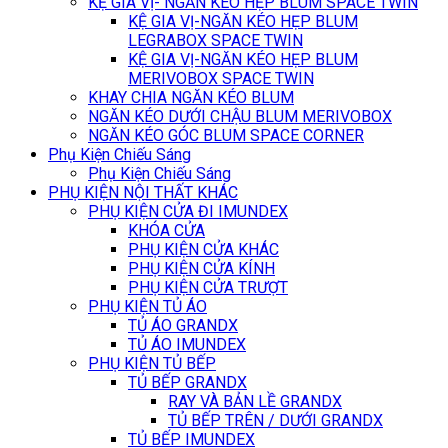
KỆ GIA VỊ- NGĂN KÉO HẸP BLUM SPACE TWIN
KỆ GIA VỊ-NGĂN KÉO HẸP BLUM
LEGRABOX SPACE TWIN
KỆ GIA VỊ-NGĂN KÉO HẸP BLUM
MERIVOBOX SPACE TWIN
KHAY CHIA NGĂN KÉO BLUM
NGĂN KÉO DƯỚI CHẬU BLUM MERIVOBOX
NGĂN KÉO GÓC BLUM SPACE CORNER
Phụ Kiện Chiếu Sáng
Phụ Kiện Chiếu Sáng
PHỤ KIỆN NỘI THẤT KHÁC
PHỤ KIỆN CỬA ĐI IMUNDEX
KHÓA CỬA
PHỤ KIỆN CỬA KHÁC
PHỤ KIỆN CỬA KÍNH
PHỤ KIỆN CỬA TRƯỢT
PHỤ KIỆN TỦ ÁO
TỦ ÁO GRANDX
TỦ ÁO IMUNDEX
PHỤ KIỆN TỦ BẾP
TỦ BẾP GRANDX
RAY VÀ BẢN LỀ GRANDX
TỦ BẾP TRÊN / DƯỚI GRANDX
TỦ BẾP IMUNDEX