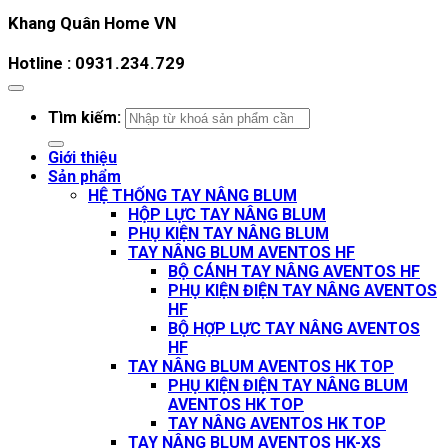
Khang Quân Home VN
Hotline : 0931.234.729
Tìm kiếm:
Giới thiệu
Sản phẩm
HỆ THỐNG TAY NÂNG BLUM
HỘP LỰC TAY NÂNG BLUM
PHỤ KIỆN TAY NÂNG BLUM
TAY NÂNG BLUM AVENTOS HF
BỘ CÁNH TAY NÂNG AVENTOS HF
PHỤ KIỆN ĐIỆN TAY NÂNG AVENTOS
HF
BỘ HỢP LỰC TAY NÂNG AVENTOS
HF
TAY NÂNG BLUM AVENTOS HK TOP
PHỤ KIỆN ĐIỆN TAY NÂNG BLUM
AVENTOS HK TOP
TAY NÂNG AVENTOS HK TOP
TAY NÂNG BLUM AVENTOS HK-XS