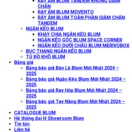
RAY ÂM BLUM TANDEM KHÔNG GIẢM
CHẤN
RAY ÂM BLUM MOVENTO
RÂY ÂM BLUM TOÀN PHẦN GIẢM CHẤN
TANDEM
NGĂN KÉO BLUM
KHAY CHIA NGĂN KÉO BLUM
NGĂN KÉO GÓC BLUM SPACE CORNER
NGĂN KÉO DƯỚI CHẬU BLUM MERIVOBOX
BỤC THANG NGĂN KÉO BLUM
TỦ ĐỒ KHÔ BLUM
Bảng giá
Bảng báo giá Bản Lề Blum Mới Nhất 2024 –
2025
Bảng báo giá Ngăn Kéo Blum Mới Nhất 2024 –
2025
Bảng báo giá Ray Hộp Blum Mới Nhất 2024 –
2025
Bảng báo giá Tay Nâng Blum Mới Nhất 2024 –
2025
CATALOGUE BLUM
Hệ thống đại lý Showroom Blum
Tin tức
Liên hệ